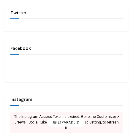
Twitter
Facebook
Instagram
The Instagram Access Token is expired, Go to the Customizer >
JNews : Social, Like & View > Instagram Feed Setting, to refresh
@PARADEID
it.