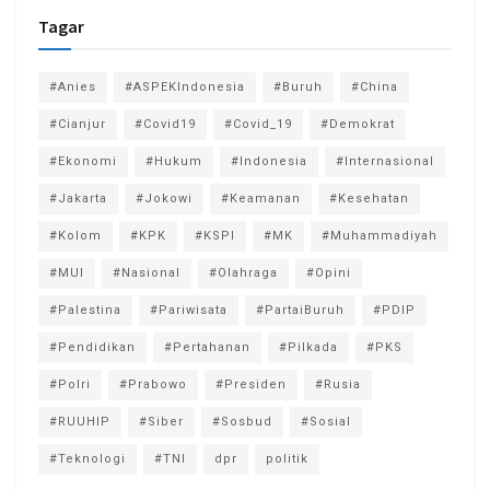
Tagar
#Anies
#ASPEKIndonesia
#Buruh
#China
#Cianjur
#Covid19
#Covid_19
#Demokrat
#Ekonomi
#Hukum
#Indonesia
#Internasional
#Jakarta
#Jokowi
#Keamanan
#Kesehatan
#Kolom
#KPK
#KSPI
#MK
#Muhammadiyah
#MUI
#Nasional
#Olahraga
#Opini
#Palestina
#Pariwisata
#PartaiBuruh
#PDIP
#Pendidikan
#Pertahanan
#Pilkada
#PKS
#Polri
#Prabowo
#Presiden
#Rusia
#RUUHIP
#Siber
#Sosbud
#Sosial
#Teknologi
#TNI
dpr
politik