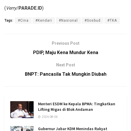
(
Verry
/
PARADE.ID
)
Tags:
#Cina
#Kendari
#Nasional
#Sosbud
#TKA
Previous Post
PDIP, Maju Kena Mundur Kena
Next Post
BNPT: Pancasila Tak Mungkin Diubah
Menteri ESDM ke Kepala BPMA: Tingkatkan
Lifting Migas di Blok Andaman
2026-08-06
Gubernur Jabar KDM Menindas Rakyat