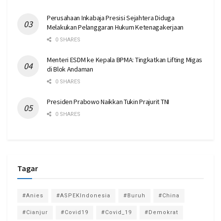
Perusahaan Inkabaja Presisi Sejahtera Diduga
Melakukan Pelanggaran Hukum Ketenagakerjaan
0 SHARES
Menteri ESDM ke Kepala BPMA: Tingkatkan Lifting Migas
di Blok Andaman
0 SHARES
Presiden Prabowo Naikkan Tukin Prajurit TNI
0 SHARES
Tagar
#Anies
#ASPEKIndonesia
#Buruh
#China
#Cianjur
#Covid19
#Covid_19
#Demokrat