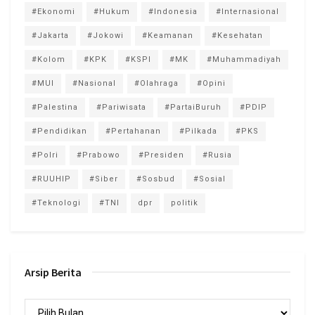
#Ekonomi
#Hukum
#Indonesia
#Internasional
#Jakarta
#Jokowi
#Keamanan
#Kesehatan
#Kolom
#KPK
#KSPI
#MK
#Muhammadiyah
#MUI
#Nasional
#Olahraga
#Opini
#Palestina
#Pariwisata
#PartaiBuruh
#PDIP
#Pendidikan
#Pertahanan
#Pilkada
#PKS
#Polri
#Prabowo
#Presiden
#Rusia
#RUUHIP
#Siber
#Sosbud
#Sosial
#Teknologi
#TNI
dpr
politik
Arsip Berita
Arsip