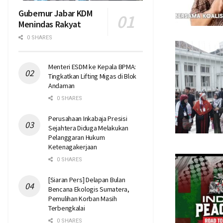
Gubernur Jabar KDM
Menindas Rakyat
0 SHARES
Menteri ESDM ke Kepala BPMA:
Tingkatkan Lifting Migas di Blok
Andaman
0 SHARES
Perusahaan Inkabaja Presisi
Sejahtera Diduga Melakukan
Pelanggaran Hukum
Ketenagakerjaan
0 SHARES
[Siaran Pers] Delapan Bulan
Bencana Ekologis Sumatera,
Pemulihan Korban Masih
Terbengkalai
0 SHARES