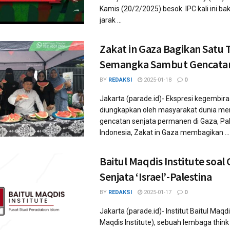
Kamis (20/2/2025) besok. IPC kali ini 
jarak ...
Zakat in Gaza Bagikan Satu 
Semangka Sambut Gencatan
BY
REDAKSI
2025-01-18
0
Jakarta (parade.id)- Ekspresi kegembir
diungkapkan oleh masyarakat dunia m
gencatan senjata permanen di Gaza, Pale
Indonesia, Zakat in Gaza membagikan ...
Baitul Maqdis Institute soal
Senjata ‘Israel’-Palestina
BY
REDAKSI
2025-01-17
0
Jakarta (parade.id)- Institut Baitul Maqdi
Maqdis Institute), sebuah lembaga think