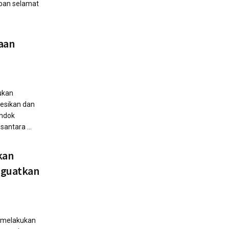
apan selamat
aan
kukan
esikan dan
ndok
antara ...
kan
nguatkan
n melakukan