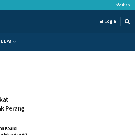
Info Iklan
Login
INNYA
ikat
lak Perang
a Koalisi