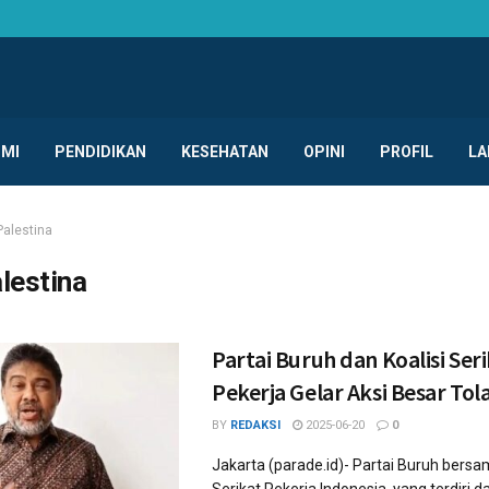
MI
PENDIDIKAN
KESEHATAN
OPINI
PROFIL
LA
Palestina
lestina
Partai Buruh dan Koalisi Ser
Pekerja Gelar Aksi Besar To
BY
REDAKSI
2025-06-20
0
Jakarta (parade.id)- Partai Buruh bersam