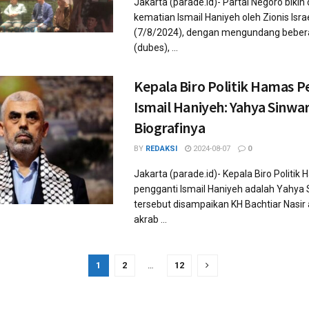
Jakarta (parade.id)- Partai Negoro bikin
kematian Ismail Haniyeh oleh Zionis Isra
(7/8/2024), dengan mengundang beber
(dubes), ...
Kepala Biro Politik Hamas P
Ismail Haniyeh: Yahya Sinwar
Biografinya
BY
REDAKSI
2024-08-07
0
Jakarta (parade.id)- Kepala Biro Politik
pengganti Ismail Haniyeh adalah Yahya 
tersebut disampaikan KH Bachtiar Nasir
akrab ...
1
2
…
12