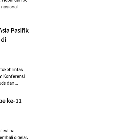
ri lebih dari 60
asional, ...
sia Pasifik
 di
tokoh lintas
am Konferensi
ds dan ...
pe ke-11
alestina
embali digelar,