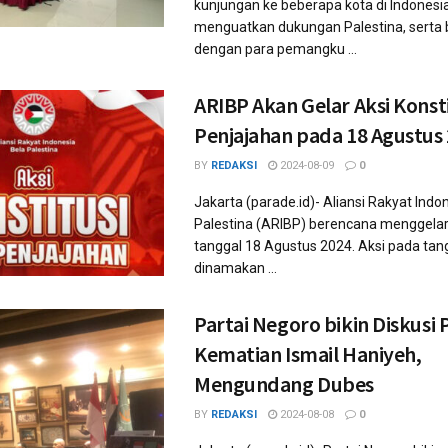
kunjungan ke beberapa kota di Indonesi
menguatkan dukungan Palestina, serta
dengan para pemangku ...
ARIBP Akan Gelar Aksi Konsti
Penjajahan pada 18 Agustus
BY
REDAKSI
2024-08-09
0
Jakarta (parade.id)- Aliansi Rakyat Indo
Palestina (ARIBP) berencana menggelar
tanggal 18 Agustus 2024. Aksi pada tang
dinamakan ...
Partai Negoro bikin Diskusi 
Kematian Ismail Haniyeh,
Mengundang Dubes
BY
REDAKSI
2024-08-08
0