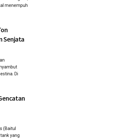
bakal menempuh
Ton
 Senjata
aan
enyambut
stina. Di
 Gencatan
s (Baitul
 tank yang