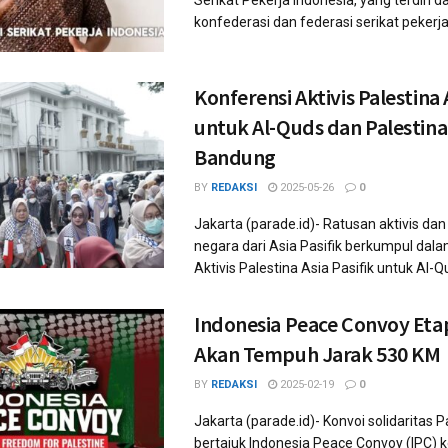
Serikat Pekerja Indonesia, yang terdiri da
konfederasi dan federasi serikat pekerja n
Konferensi Aktivis Palestina A
untuk Al-Quds dan Palestina
Bandung
BY
REDAKSI
2025-05-26
0
Jakarta (parade.id)- Ratusan aktivis dan 
negara dari Asia Pasifik berkumpul dal
Aktivis Palestina Asia Pasifik untuk Al-Qu
Indonesia Peace Convoy Eta
Akan Tempuh Jarak 530 KM
BY
REDAKSI
2025-02-19
0
Jakarta (parade.id)- Konvoi solidaritas P
bertajuk Indonesia Peace Convoy (IPC) k