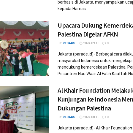
berbasis di Jakarta, menyampaikan uc
kepada Hamas ...
Upacara Dukung Kemerdek
Palestina Digelar AFKN
BY
REDAKSI
2024-09-10
0
Jakarta (parade.id)- Berbagai cara dila
masyarakat Indonesia untuk mengekspr
mendukung kemerdekaan Palestina. Po
Pesantren Nuu Waar Al Fatih Kaaffah Nus
Al Khair Foundation Melaku
Kunjungan ke Indonesia Me
Dukungan Palestina
BY
REDAKSI
2024-08-15
0
Jakarta (parade.id)- Al Khair Foundatio