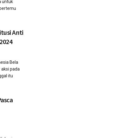
a untuk
 bertemu
tusi Anti
 2024
nesia Bela
 aksi pada
gal itu
Pasca