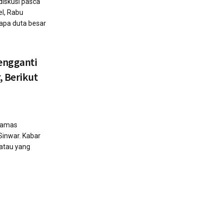
 diskusi pasca
el, Rabu
apa duta besar
engganti
, Berikut
 Hamas
Sinwar. Kabar
 atau yang