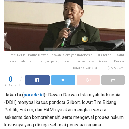
Foto: Ketua Umum Dewan Dakwah Islamiyah Indonesia (DDII) Adian Husaini,
dalam silaturahmi dengan para jurnalis di markas Dewan Dakwah di Kramat
Raya 45, Jakarta, Rabu (27/3/2024)
0
SHARES
Jakarta
(
parade.id
)- Dewan Dakwah Islamiyah Indonesia
(DDII) menyoal kasus pendeta Gilbert, lewat Tim Bidang
Politik, Hukum, dan HAM-nya akan mengkaji secara
saksama dan komprehensif, serta mengawal proses hukum
kasusnya yang diduga sebagai penistaan agama.