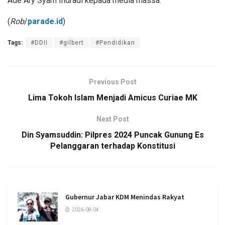
Ade Ary Syam Indradi kepada media massa.
(
Rob
/
parade.id
)
Tags:
#DDII
#gilbert
#Pendidikan
Previous Post
Lima Tokoh Islam Menjadi Amicus Curiae MK
Next Post
Din Syamsuddin: Pilpres 2024 Puncak Gunung Es
Pelanggaran terhadap Konstitusi
Gubernur Jabar KDM Menindas Rakyat
2026-08-04