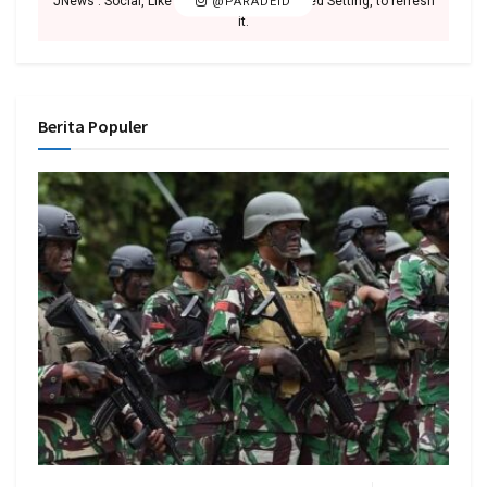
JNews : Social, Like & View > Instagram Feed Setting, to refresh
@PARADEID
it.
Berita Populer