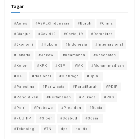
Tagar
#Anies
#ASPEKIndonesia
#Buruh
#China
#Cianjur
#Covid19
#Covid_19
#Demokrat
#Ekonomi
#Hukum
#Indonesia
#Internasional
#Jakarta
#Jokowi
#Keamanan
#Kesehatan
#Kolom
#KPK
#KSPI
#MK
#Muhammadiyah
#MUI
#Nasional
#Olahraga
#Opini
#Palestina
#Pariwisata
#PartaiBuruh
#PDIP
#Pendidikan
#Pertahanan
#Pilkada
#PKS
#Polri
#Prabowo
#Presiden
#Rusia
#RUUHIP
#Siber
#Sosbud
#Sosial
#Teknologi
#TNI
dpr
politik