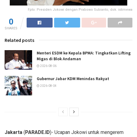
Fpto: Presiden Jokowi dengan Prabowo Subianto, dok. istimewa
0
SHARES
Related posts
Menteri ESDM ke Kepala BPMA: Tingkatkan Lifting
Migas di Blok Andaman
2026-08-06
Gubernur Jabar KDM Menindas Rakyat
2026-08-04
Jakarta
(
PARADE.ID
)- Ucapan Jokowi untuk mengerem