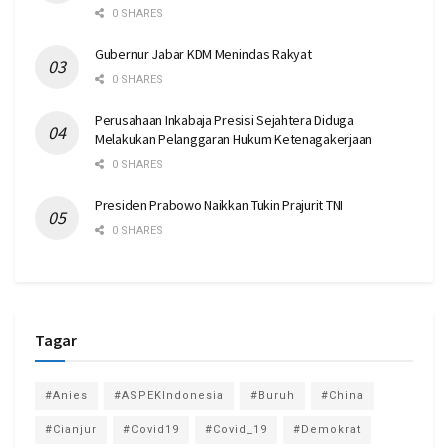
0 SHARES
Gubernur Jabar KDM Menindas Rakyat
0 SHARES
Perusahaan Inkabaja Presisi Sejahtera Diduga
Melakukan Pelanggaran Hukum Ketenagakerjaan
0 SHARES
Presiden Prabowo Naikkan Tukin Prajurit TNI
0 SHARES
Tagar
#Anies
#ASPEKIndonesia
#Buruh
#China
#Cianjur
#Covid19
#Covid_19
#Demokrat