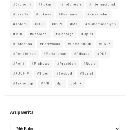
#Ekonomi
#Hukum
#Indonesia
#Internasional
#Jakarta
#Jokowi
#Keamanan
#Kesehatan
#Kolom
#KPK
#KSPI
#MK
#Muhammadiyah
#MUI
#Nasional
#Olahraga
#Opini
#Palestina
#Pariwisata
#PartaiBuruh
#PDIP
#Pendidikan
#Pertahanan
#Pilkada
#PKS
#Polri
#Prabowo
#Presiden
#Rusia
#RUUHIP
#Siber
#Sosbud
#Sosial
#Teknologi
#TNI
dpr
politik
Arsip Berita
Arsip