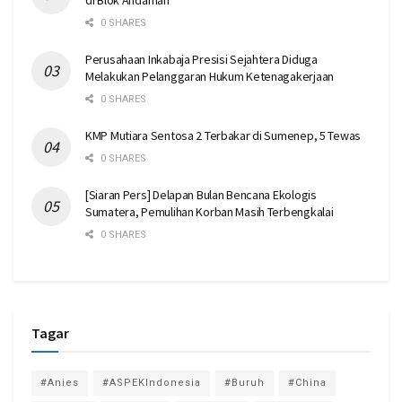
di Blok Andaman
0 SHARES
Perusahaan Inkabaja Presisi Sejahtera Diduga
Melakukan Pelanggaran Hukum Ketenagakerjaan
0 SHARES
KMP Mutiara Sentosa 2 Terbakar di Sumenep, 5 Tewas
0 SHARES
[Siaran Pers] Delapan Bulan Bencana Ekologis
Sumatera, Pemulihan Korban Masih Terbengkalai
0 SHARES
Tagar
#Anies
#ASPEKIndonesia
#Buruh
#China