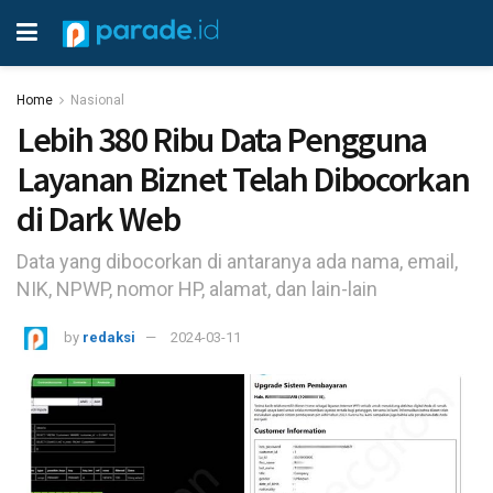
Home
Nasional
Lebih 380 Ribu Data Pengguna
Layanan Biznet Telah Dibocorkan
di Dark Web
Data yang dibocorkan di antaranya ada nama, email,
NIK, NPWP, nomor HP, alamat, dan lain-lain
by
redaksi
2024-03-11