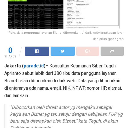
Foto: data pengguna layanan Biznet dibocorkan di dark web/tangkapan layar
dari akun @secgron
0
SHARES
Jakarta
(
parade.id
)
– Konsultan Keamanan Siber Teguh
Aprianto sebut lebih dari 380 ribu data pengguna layanan
Biznet telah dibocorkan di dark web. Data yang dibocorkan
di antaranya ada nama, email, NIK, NPWP, nomor HP, alamat,
dan lain-lain.
“Dibocorkan oleh threat actor yg mengaku sebagai
karyawan Biznet yg tak setuju dengan kebijakan FUP yg
baru saja diterapkan oleh Biznet,” kata Teguh, di akun
Twitter-nya, kemarin.