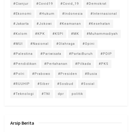
#Cianjur
#Covid19
#Covid_19
#Demokrat
#Ekonomi
#Hukum
#Indonesia
#Internasional
#Jakarta
#Jokowi
#Keamanan
#Kesehatan
#Kolom
#KPK
#KSPI
#MK
#Muhammadiyah
#MUI
#Nasional
#Olahraga
#Opini
#Palestina
#Pariwisata
#PartaiBuruh
#PDIP
#Pendidikan
#Pertahanan
#Pilkada
#PKS
#Polri
#Prabowo
#Presiden
#Rusia
#RUUHIP
#Siber
#Sosbud
#Sosial
#Teknologi
#TNI
dpr
politik
Arsip Berita