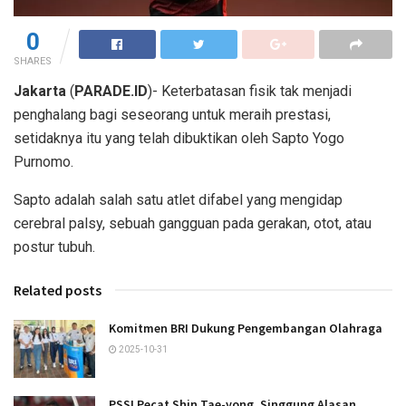
0
SHARES
Jakarta
(
PARADE.ID
)- Keterbatasan fisik tak menjadi
penghalang bagi seseorang untuk meraih prestasi,
setidaknya itu yang telah dibuktikan oleh Sapto Yogo
Purnomo.
Sapto adalah salah satu atlet difabel yang mengidap
cerebral palsy, sebuah gangguan pada gerakan, otot, atau
postur tubuh.
Related posts
Komitmen BRI Dukung Pengembangan Olahraga
2025-10-31
PSSI Pecat Shin Tae-yong, Singgung Alasan