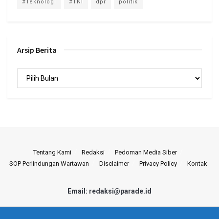
#Teknologi
#TNI
dpr
politik
Arsip Berita
Arsip
Berita
Tentang Kami
Redaksi
Pedoman Media Siber
SOP Perlindungan Wartawan
Disclaimer
Privacy Policy
Kontak
Email: redaksi@parade.id