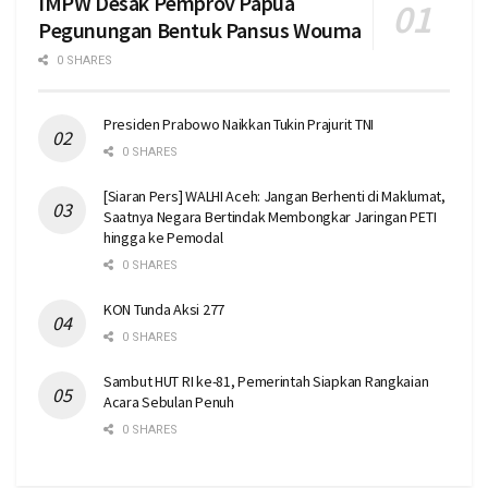
IMPW Desak Pemprov Papua
Pegunungan Bentuk Pansus Wouma
0 SHARES
Presiden Prabowo Naikkan Tukin Prajurit TNI
0 SHARES
[Siaran Pers] WALHI Aceh: Jangan Berhenti di Maklumat,
Saatnya Negara Bertindak Membongkar Jaringan PETI
hingga ke Pemodal
0 SHARES
KON Tunda Aksi 277
0 SHARES
Sambut HUT RI ke-81, Pemerintah Siapkan Rangkaian
Acara Sebulan Penuh
0 SHARES