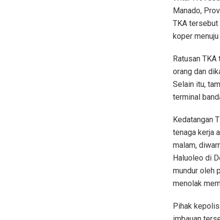
Manado, Provi
TKA tersebut
koper menuju 
Ratusan TKA 
orang dan dik
Selain itu, ta
terminal band
Kedatangan T
tenaga kerja 
malam, diwar
Haluoleo di 
mundur oleh 
menolak membu
Pihak kepoli
imbauan terse