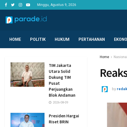
Minggu, Agustus 9, 2026
HOME
POLITIK
HUKUM
PERTAHANAN
EKONO
Home
Nasiona
TIM Jakarta
Reaks
Utara Solid
Dukung TIM
Pusat
Perjuangkan
by
redak
Blok Andaman
2026-08-09
Presiden Hargai
Riset BRIN