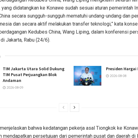
 yang didatangkan ke Konawe sudah sesuai aturan pemerintah I
China secara sungguh-sungguh mematuhi undang-undang dan per
donesia dan secara aktif melakukan transfer teknologi,” kata konse
perdagangan Kedubes China, Wang Liping, dalam konferensi pers
di Jakarta, Rabu (24/6).
s
TIM Jakarta Utara Solid Dukung
Presiden Hargai 
TIM Pusat Perjuangkan Blok
2026-08-08
Andaman
2026-08-09
ia menjelaskan bahwa kedatangan pekerja asal Tiongkok ke Kona
h mendapatkan persetujuan dari pemerintah pusat dan daerah di 