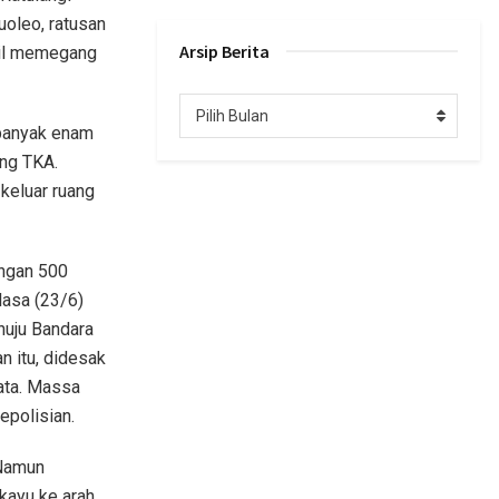
uoleo, ratusan
Arsip Berita
bil memegang
Arsip
Pilih Bulan
Berita
ebanyak enam
ang TKA.
 keluar ruang
angan 500
lasa (23/6)
nuju Bandara
 itu, didesak
ata. Massa
epolisian.
 Namun
kayu ke arah