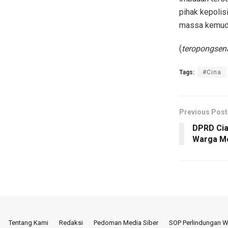
pihak kepolis
massa kemudia
(
teropongsen
Tags:
#Cina
Previous Post
DPRD Cia
Warga Me
Tentang Kami
Redaksi
Pedoman Media Siber
SOP Perlindungan 