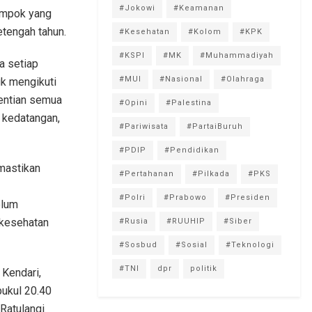
#Jokowi
#Keamanan
lompok yang
setengah tahun.
#Kesehatan
#Kolom
#KPK
#KSPI
#MK
#Muhammadiyah
a setiap
#MUI
#Nasional
#Olahraga
uk mengikuti
hentian semua
#Opini
#Palestina
a kedatangan,
#Pariwisata
#PartaiBuruh
#PDIP
#Pendidikan
mastikan
#Pertahanan
#Pilkada
#PKS
#Polri
#Prabowo
#Presiden
elum
 kesehatan
#Rusia
#RUUHIP
#Siber
#Sosbud
#Sosial
#Teknologi
#TNI
dpr
politik
 Kendari,
pukul 20.40
 Ratulangi