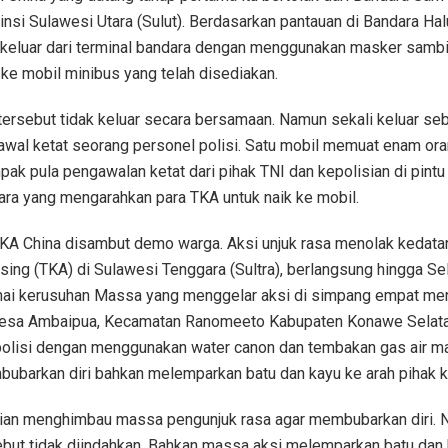
nsi Sulawesi Utara (Sulut). Berdasarkan pantauan di Bandara Hal
 keluar dari terminal bandara dengan menggunakan masker sam
ke mobil minibus yang telah disediakan.
tersebut tidak keluar secara bersamaan. Namun sekali keluar s
awal ketat seorang personel polisi. Satu mobil memuat enam or
mpak pula pengawalan ketat dari pihak TNI dan kepolisian di pintu
ara yang mengarahkan para TKA untuk naik ke mobil.
KA China disambut demo warga. Aksi unjuk rasa menolak kedat
asing (TKA) di Sulawesi Tenggara (Sultra), berlangsung hingga Se
nai kerusuhan Massa yang menggelar aksi di simpang empat me
Desa Ambaipua, Kecamatan Ranomeeto Kabupaten Konawe Selatan
polisi dengan menggunakan water canon dan tembakan gas air m
barkan diri bahkan melemparkan batu dan kayu ke arah pihak k
sian menghimbau massa pengunjuk rasa agar membubarkan diri.
but tidak diindahkan. Bahkan massa aksi melemparkan batu dan 