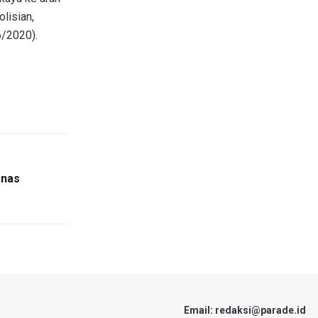
lisian,
6/2020).
anas
Email: redaksi@parade.id