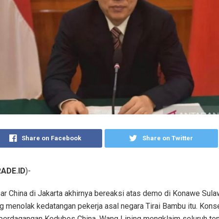
Share on Facebook
Share on Twitter
ADE.ID
)-
r China di Jakarta akhirnya bereaksi atas demo di Konawe Sula
g menolak kedatangan pekerja asal negara Tirai Bambu itu. Kons
perdagangan Kedubes China, Wang Liping mengklaim seluruh ten