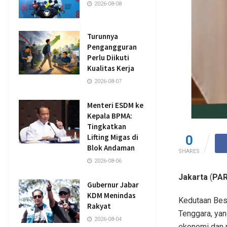
2026-08-08
Turunnya
Pengangguran
Perlu Diikuti
Kualitas Kerja
2026-08-07
Menteri ESDM ke
Kepala BPMA:
Tingkatkan
Lifting Migas di
0
Blok Andaman
SHARES
2026-08-06
Jakarta
(
PAR
Gubernur Jabar
KDM Menindas
Kedutaan Besa
Rakyat
Tenggara, yan
2026-08-04
ekonomi dan 