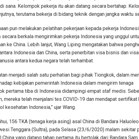
 di sana. Kelompok pekerja itu akan datang secara bertahap. Ke
 lanjutnya, terutama bekerja di bidang teknik dengan jangka waktu 
aan pun melakukan pelatihan pekerjaan kepada pekerja Indonesi
 secara berkala mengirimkan pekerja Indonesia yang unggul unt
han ke China. Lebih lanjut, Wang Liping mengatakan bahwa peng
ntara Indonesia dan China, serta penerbitan visa bisnis dan vis
nusia antara kedua negara telah terhambat.
tan menjadi salah satu perhatian bagi pihak Tiongkok, dalam me
rhadap kebijakan pemerintah Indonesia dalam mengirim tenaga
ok pertama tiba di Indonesia didampingi empat staf medis. Seb
, mereka telah menjalani tes COVID-19 dan mendapat sertifikat
ol kesehatan Indonesia,” ujar Wang.
ahui, 156 TKA (tenaga kerja asing) asal China di Bandara Haluoleo
wesi Tenggara (Sultra), pada Selasa (23/6/2020) malam sekitar 
l China yang datang tahap pertama itu bertolak dari Bandara Sam