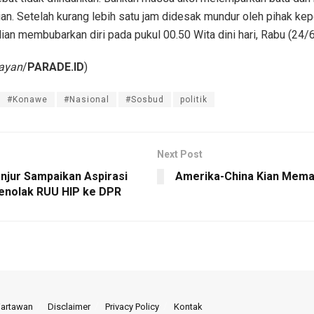
ian. Setelah kurang lebih satu jam didesak mundur oleh pihak kepo
n membubarkan diri pada pukul 00.50 Wita dini hari, Rabu (24/
ayan
/
PARADE.ID
)
#Konawe
#Nasional
#Sosbud
politik
Next Post
njur Sampaikan Aspirasi
Amerika-China Kian Mem
nolak RUU HIP ke DPR
Wartawan
Disclaimer
Privacy Policy
Kontak