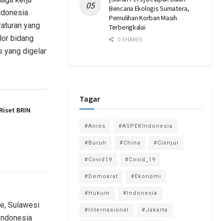
Bencana Ekologis Sumatera,
ndonesia.
Pemulihan Korban Masih
aturan yang
Terbengkalai
lor bidang
0 SHARES
 yang digelar
Tagar
Riset BRIN
#Anies
#ASPEKIndonesia
#Buruh
#China
#Cianjur
#Covid19
#Covid_19
#Demokrat
#Ekonomi
#Hukum
#Indonesia
we, Sulawesi
#Internasional
#Jakarta
Indonesia