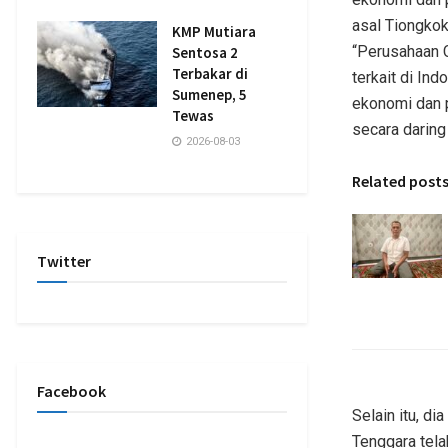
asal Tiongkok
KMP Mutiara
“Perusahaan 
Sentosa 2
Terbakar di
terkait di In
Sumenep, 5
ekonomi dan 
Tewas
secara daring 
2026-08-03
Related post
Twitter
Facebook
Selain itu, d
Tenggara tela