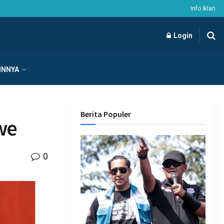
Info Iklan
Login
INNYA
Berita Populer
we
0