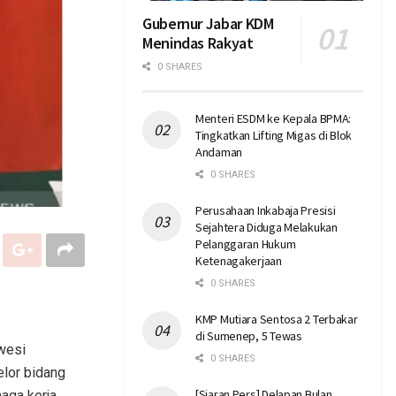
Gubernur Jabar KDM
Menindas Rakyat
0 SHARES
Menteri ESDM ke Kepala BPMA:
Tingkatkan Lifting Migas di Blok
Andaman
0 SHARES
Perusahaan Inkabaja Presisi
Sejahtera Diduga Melakukan
Pelanggaran Hukum
Ketenagakerjaan
0 SHARES
KMP Mutiara Sentosa 2 Terbakar
di Sumenep, 5 Tewas
wesi
0 SHARES
elor bidang
[Siaran Pers] Delapan Bulan
aga kerja