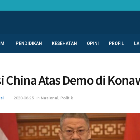
MI
PENDIDIKAN
KESEHATAN
OPINI
PROFIL
LA
l
i China Atas Demo di Kona
si
2020-06-25
in
Nasional
,
Politik