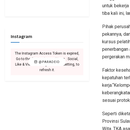
untuk bekerja
tiba kali ini,
Pihak perusah
pekannya, dan
Instagram
kursus pelati
penerbangan a
The Instagram Access Token is expired,
pergerakan ma
Go to the Customizer > JNews : Social,
@PARADEID
Like & View > Instagram Feed Setting, to
Faktor keseha
refresh it.
kepatuhan te
kerja.“Kelomp
keberangkatan
sesuai protok
Seperti diket
Provinsi Sula
Wita. TKA asa