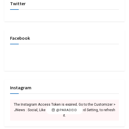
Twitter
Facebook
Instagram
The Instagram Access Token is expired, Go to the Customizer >
JNews : Social, Like & View > Instagram Feed Setting, to refresh
@PARADEID
it.