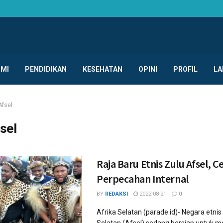
MI
PENDIDIKAN
KESEHATAN
OPINI
PROFIL
LA
Afsel
sel
Raja Baru Etnis Zulu Afsel, 
Perpecahan Internal
BY
REDAKSI
2022-08-21
0
Afrika Selatan (parade.id)- Negara etnis 