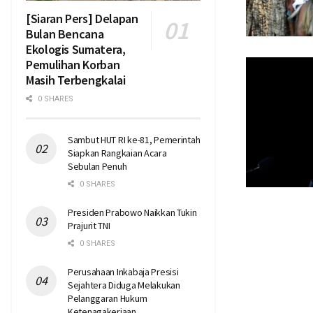
[Siaran Pers] Delapan
Bulan Bencana
Ekologis Sumatera,
Pemulihan Korban
Masih Terbengkalai
0 SHARES
Sambut HUT RI ke-81, Pemerintah
Siapkan Rangkaian Acara
Sebulan Penuh
0 SHARES
Presiden Prabowo Naikkan Tukin
Prajurit TNI
0 SHARES
Perusahaan Inkabaja Presisi
Sejahtera Diduga Melakukan
Pelanggaran Hukum
Ketenagakerjaan