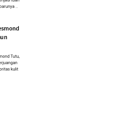
enjadi tuan
arunya ...
Desmond
hun
mond Tutu,
erjuangan
itas kulit