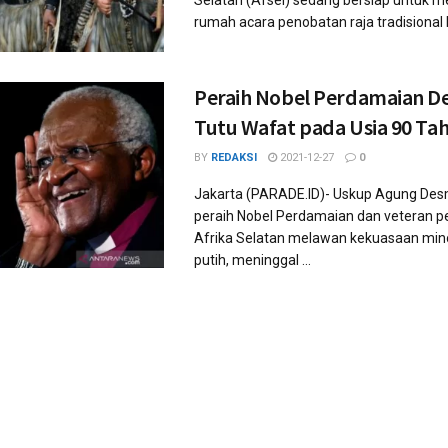
Selatan (Afsel) sedang bersiap untuk m
rumah acara penobatan raja tradisional b
Peraih Nobel Perdamaian 
Tutu Wafat pada Usia 90 Ta
BY
REDAKSI
2021-12-27
0
Jakarta (PARADE.ID)- Uskup Agung Des
peraih Nobel Perdamaian dan veteran p
Afrika Selatan melawan kekuasaan minor
putih, meninggal ...