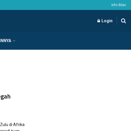
Info Iklan
Login
INNYA
Cegah
Zulu di Afrika