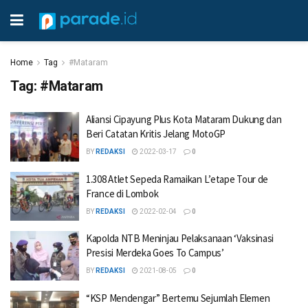
Home
Tag
#Mataram
Tag:
#Mataram
Aliansi Cipayung Plus Kota Mataram Dukung dan
Beri Catatan Kritis Jelang MotoGP
BY
REDAKSI
2022-03-17
0
1.308 Atlet Sepeda Ramaikan L’etape Tour de
France di Lombok
BY
REDAKSI
2022-02-04
0
Kapolda NTB Meninjau Pelaksanaan ‘Vaksinasi
Presisi Merdeka Goes To Campus’
BY
REDAKSI
2021-08-05
0
“KSP Mendengar” Bertemu Sejumlah Elemen