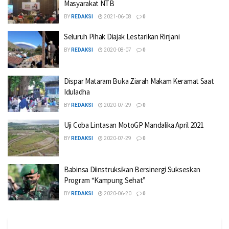
Masyarakat NTB
BY
REDAKSI
2021-06-08
0
Seluruh Pihak Diajak Lestarikan Rinjani
BY
REDAKSI
2020-08-07
0
Dispar Mataram Buka Ziarah Makam Keramat Saat
Iduladha
BY
REDAKSI
2020-07-29
0
Uji Coba Lintasan MotoGP Mandalika April 2021
BY
REDAKSI
2020-07-29
0
Babinsa Diinstruksikan Bersinergi Sukseskan
Program “Kampung Sehat”
BY
REDAKSI
2020-06-20
0