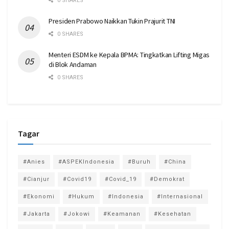
0 SHARES
Presiden Prabowo Naikkan Tukin Prajurit TNI
0 SHARES
Menteri ESDM ke Kepala BPMA: Tingkatkan Lifting Migas
di Blok Andaman
0 SHARES
Tagar
#Anies
#ASPEKIndonesia
#Buruh
#China
#Cianjur
#Covid19
#Covid_19
#Demokrat
#Ekonomi
#Hukum
#Indonesia
#Internasional
#Jakarta
#Jokowi
#Keamanan
#Kesehatan