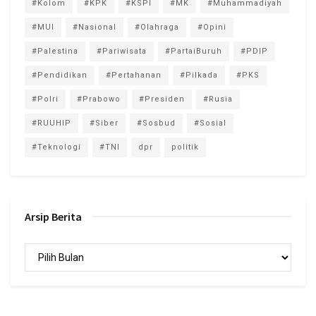
#Kolom
#KPK
#KSPI
#MK
#Muhammadiyah
#MUI
#Nasional
#Olahraga
#Opini
#Palestina
#Pariwisata
#PartaiBuruh
#PDIP
#Pendidikan
#Pertahanan
#Pilkada
#PKS
#Polri
#Prabowo
#Presiden
#Rusia
#RUUHIP
#Siber
#Sosbud
#Sosial
#Teknologi
#TNI
dpr
politik
Arsip Berita
Arsip
Berita