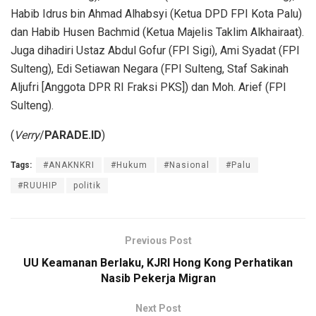
Habib Idrus bin Ahmad Alhabsyi (Ketua DPD FPI Kota Palu)
dan Habib Husen Bachmid (Ketua Majelis Taklim Alkhairaat).
Juga dihadiri Ustaz Abdul Gofur (FPI Sigi), Ami Syadat (FPI
Sulteng), Edi Setiawan Negara (FPI Sulteng, Staf Sakinah
Aljufri [Anggota DPR RI Fraksi PKS]) dan Moh. Arief (FPI
Sulteng).
(
Verry
/
PARADE.ID
)
Tags:
#ANAKNKRI
#Hukum
#Nasional
#Palu
#RUUHIP
politik
Previous Post
UU Keamanan Berlaku, KJRI Hong Kong Perhatikan
Nasib Pekerja Migran
Next Post