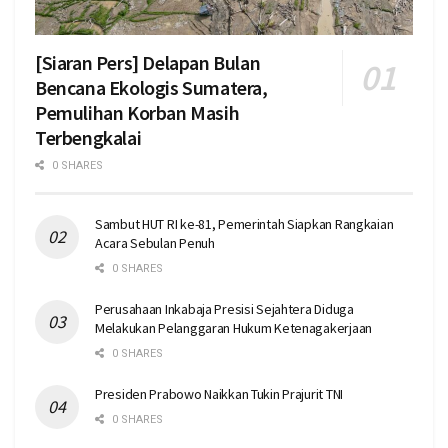
[Siaran Pers] Delapan Bulan
Bencana Ekologis Sumatera,
Pemulihan Korban Masih
Terbengkalai
0 SHARES
Sambut HUT RI ke-81, Pemerintah Siapkan Rangkaian
Acara Sebulan Penuh
0 SHARES
Perusahaan Inkabaja Presisi Sejahtera Diduga
Melakukan Pelanggaran Hukum Ketenagakerjaan
0 SHARES
Presiden Prabowo Naikkan Tukin Prajurit TNI
0 SHARES