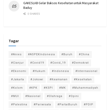
GAKESLAB Gelar Baksos Kesehatan untuk Masyarakat
Baduy
0 SHARES
Tagar
#Anies
#ASPEKIndonesia
#Buruh
#China
#Cianjur
#Covid19
#Covid_19
#Demokrat
#Ekonomi
#Hukum
#Indonesia
#Internasional
#Jakarta
#Jokowi
#Keamanan
#Kesehatan
#Kolom
#KPK
#KSPI
#MK
#Muhammadiyah
#MUI
#Nasional
#Olahraga
#Opini
#Palestina
#Pariwisata
#PartaiBuruh
#PDIP