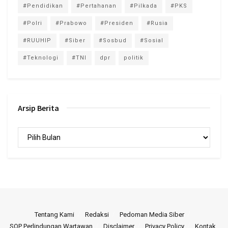
#Pendidikan
#Pertahanan
#Pilkada
#PKS
#Polri
#Prabowo
#Presiden
#Rusia
#RUUHIP
#Siber
#Sosbud
#Sosial
#Teknologi
#TNI
dpr
politik
Arsip Berita
Arsip
Berita
Tentang Kami
Redaksi
Pedoman Media Siber
SOP Perlindungan Wartawan
Disclaimer
Privacy Policy
Kontak