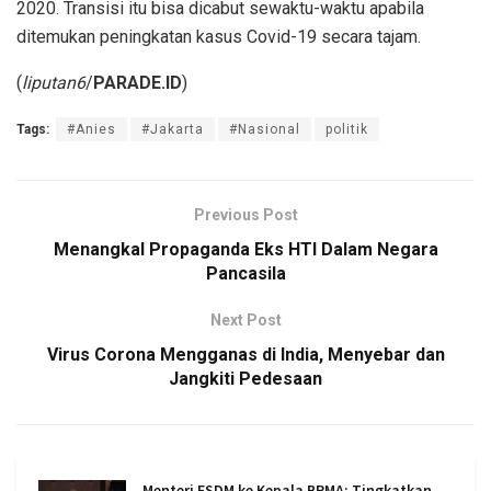
2020. Transisi itu bisa dicabut sewaktu-waktu apabila
ditemukan peningkatan kasus Covid-19 secara tajam.
(
liputan6
/
PARADE.ID
)
Tags:
#Anies
#Jakarta
#Nasional
politik
Previous Post
Menangkal Propaganda Eks HTI Dalam Negara
Pancasila
Next Post
Virus Corona Mengganas di India, Menyebar dan
Jangkiti Pedesaan
Menteri ESDM ke Kepala BPMA: Tingkatkan