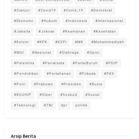
#Cianjur
#Covid19
#Covid_19
#Demokrat
#Ekonomi
#Hukum
#Indonesia
#Internasional
#Jakarta
#Jokowi
#Keamanan
#Kesehatan
#Kolom
#KPK
#KSPI
#MK
#Muhammadiyah
#MUI
#Nasional
#Olahraga
#Opini
#Palestina
#Pariwisata
#PartaiBuruh
#PDIP
#Pendidikan
#Pertahanan
#Pilkada
#PKS
#Polri
#Prabowo
#Presiden
#Rusia
#RUUHIP
#Siber
#Sosbud
#Sosial
#Teknologi
#TNI
dpr
politik
Arsip Berita