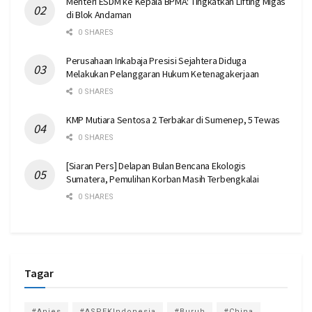
Menteri ESDM ke Kepala BPMA: Tingkatkan Lifting Migas
di Blok Andaman
0 SHARES
Perusahaan Inkabaja Presisi Sejahtera Diduga
Melakukan Pelanggaran Hukum Ketenagakerjaan
0 SHARES
KMP Mutiara Sentosa 2 Terbakar di Sumenep, 5 Tewas
0 SHARES
[Siaran Pers] Delapan Bulan Bencana Ekologis
Sumatera, Pemulihan Korban Masih Terbengkalai
0 SHARES
Tagar
#Anies
#ASPEKIndonesia
#Buruh
#China