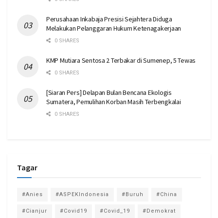
Perusahaan Inkabaja Presisi Sejahtera Diduga
Melakukan Pelanggaran Hukum Ketenagakerjaan
0 SHARES
KMP Mutiara Sentosa 2 Terbakar di Sumenep, 5 Tewas
0 SHARES
[Siaran Pers] Delapan Bulan Bencana Ekologis
Sumatera, Pemulihan Korban Masih Terbengkalai
0 SHARES
Tagar
#Anies
#ASPEKIndonesia
#Buruh
#China
#Cianjur
#Covid19
#Covid_19
#Demokrat