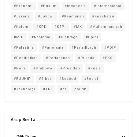
#Ekonomi
#Hukum
#Indonesia
#Internasional
#Jakarta
#Jokowi
#Keamanan
#Kesehatan
#Kolom
#KPK
#KSPI
#MK
#Muhammadiyah
#MUI
#Nasional
#Olahraga
#Opini
#Palestina
#Pariwisata
#PartaiBuruh
#PDIP
#Pendidikan
#Pertahanan
#Pilkada
#PKS
#Polri
#Prabowo
#Presiden
#Rusia
#RUUHIP
#Siber
#Sosbud
#Sosial
#Teknologi
#TNI
dpr
politik
Arsip Berita
Arsip