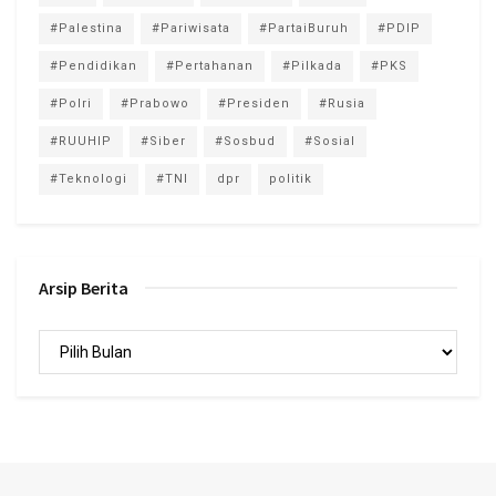
#Palestina
#Pariwisata
#PartaiBuruh
#PDIP
#Pendidikan
#Pertahanan
#Pilkada
#PKS
#Polri
#Prabowo
#Presiden
#Rusia
#RUUHIP
#Siber
#Sosbud
#Sosial
#Teknologi
#TNI
dpr
politik
Arsip Berita
Arsip
Berita