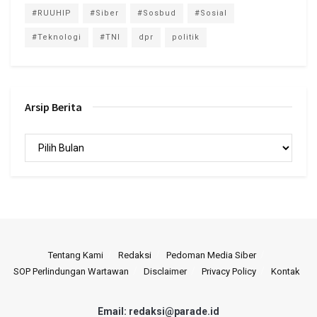
#RUUHIP
#Siber
#Sosbud
#Sosial
#Teknologi
#TNI
dpr
politik
Arsip Berita
Arsip
Berita
Tentang Kami
Redaksi
Pedoman Media Siber
SOP Perlindungan Wartawan
Disclaimer
Privacy Policy
Kontak
Email: redaksi@parade.id