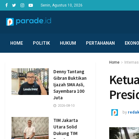
Senin, Agustus 10, 2026
HOME
POLITIK
HUKUM
PERTAHANAN
EKONO
Home
Internas
Denny Tantang
Ketua
Gibran Buktikan
Ijazah SMA Asli,
Presi
Sayembara 100
Juta
2026-08-10
by
redak
TIM Jakarta
Utara Solid
Dukung TIM