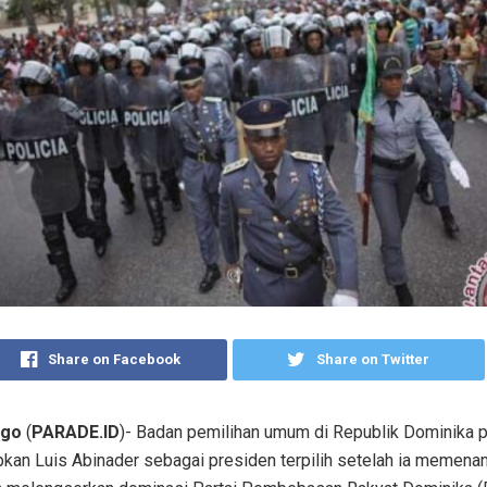
Share on Facebook
Share on Twitter
ngo
(
PARADE.ID
)- Badan pemilihan umum di Republik Dominika 
kan Luis Abinader sebagai presiden terpilih setelah ia memenan