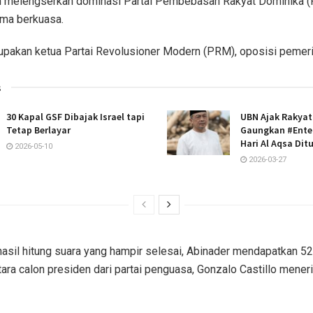
n melengserkan dominasi Partai Pembebasan Rakyat Dominika 
ama berkuasa.
upakan ketua Partai Revolusioner Modern (PRM), oposisi pemeri
s
30 Kapal GSF Dibajak Israel tapi
UBN Ajak Rakyat
Tetap Berlayar
Gaungkan #Enter
Hari Al Aqsa Dit
2026-05-10
2026-03-27
asil hitung suara yang hampir selesai, Abinader mendapatkan 5
ara calon presiden dari partai penguasa, Gonzalo Castillo mener