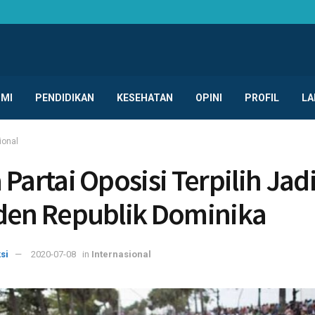
MI
PENDIDIKAN
KESEHATAN
OPINI
PROFIL
LA
ional
 Partai Oposisi Terpilih Jad
den Republik Dominika
si
2020-07-08
in
Internasional