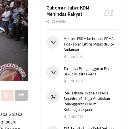
Gubernur Jabar KDM
Menindas Rakyat
0 SHARES
Menteri ESDM ke Kepala BPMA:
Tingkatkan Lifting Migas di Blok
Andaman
0 SHARES
Turunnya Pengangguran Perlu
Diikuti Kualitas Kerja
0 SHARES
Perusahaan Inkabaja Presisi
Sejahtera Diduga Melakukan
Pelanggaran Hukum
Ketenagakerjaan
pada Selasa
0 SHARES
gi suara
TIM Jakarta Utara Solid Dukung