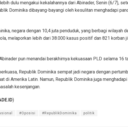
h lebih dulu mengakui kekalahannya dari Abinader, Senin (6/7), set
blik Dominika dibayang-bayangi oleh kesulitan menghadapi pa
nika, negara dengan 10,4 juta penduduk, yang berbagi wilayah de
ola, melaporkan lebih dari 38.000 kasus positif dan 821 korban j
binader pun menandai berakhirnya kekuasaan PLD selama 16 ta
erkuasa, Republik Dominika sempat jadi negara dengan pertum
at di Amerika Latin. Namun, Republik Dominika juga menghadap
masalah kesenjangan.
DE.ID
)
asional
#Oposisi
#RepublikDominika
politik