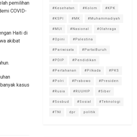
elah pemilihan
#Kesehatan
#Kolom
#KPK
ndemi COVID-
#KSPI
#MK
#Muhammadiyah
#MUI
#Nasional
#Olahraga
ngan Haiti di
#Opini
#Palestina
iwa akibat
#Pariwisata
#PartaiBuruh
#PDIP
#Pendidikan
hun.
#Pertahanan
#Pilkada
#PKS
buhan
#Polri
#Prabowo
#Presiden
i banyak kasus
#Rusia
#RUUHIP
#Siber
#Sosbud
#Sosial
#Teknologi
#TNI
dpr
politik