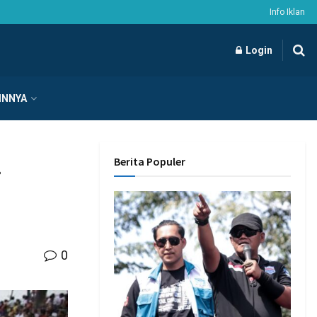
Info Iklan
Login
INNYA
Berita Populer
i
0