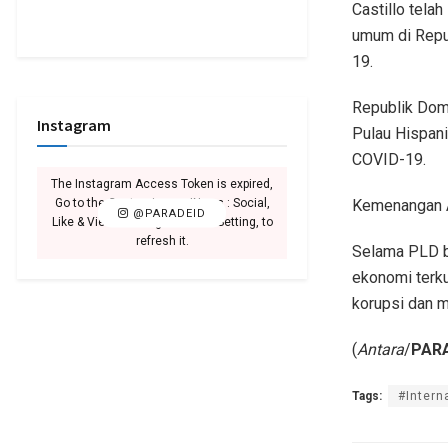
Castillo tela
umum di Repu
19.
Republik Domi
Instagram
Pulau Hispani
COVID-19.
The Instagram Access Token is expired,
Go to the Customizer > JNews : Social,
Kemenangan A
@PARADEID
Like & View > Instagram Feed Setting, to
refresh it.
Selama PLD b
ekonomi terku
korupsi dan 
(
Antara
/
PARA
Tags:
#Intern