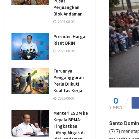
Pusat
Perjuangkan
Blok Andaman
2026-08-09
Presiden Hargai
Riset BRIN
2026-08-08
Turunnya
Pengangguran
Perlu Diikuti
Kualitas Kerja
0
2026-08-07
SHARES
Menteri ESDM ke
Kepala BPMA:
Santo Domi
Tingkatkan
(7/7) menetap
Lifting Migas di