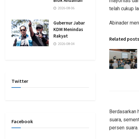
Blok Andaman
mayoritas da
telah cukup l
2026-08-06
Gubernur Jabar
Abinader mer
KDM Menindas
Rakyat
Related post
2026-08-04
Twitter
Berdasarkan h
suara, sement
Facebook
persen suara.