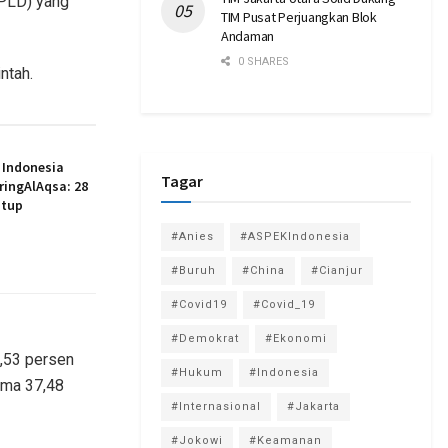
(PLD) yang
TIM Pusat Perjuangkan Blok
Andaman
0 SHARES
ntah.
 Indonesia
Tagar
ingAlAqsa: 28
utup
#Anies
#ASPEKIndonesia
#Buruh
#China
#Cianjur
#Covid19
#Covid_19
#Demokrat
#Ekonomi
2,53 persen
#Hukum
#Indonesia
ima 37,48
#Internasional
#Jakarta
#Jokowi
#Keamanan