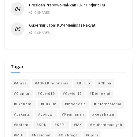
Presiden Prabowo Naikkan Tukin Prajurit TNI
0 SHARES
Gubernur Jabar KDM Menindas Rakyat
0 SHARES
Tagar
#Anies
#ASPEKIndonesia
#Buruh
#China
#Cianjur
#Covid19
#Covid_19
#Demokrat
#Ekonomi
#Hukum
#Indonesia
#Internasional
#Jakarta
#Jokowi
#Keamanan
#Kesehatan
#Kolom
#KPK
#KSPI
#MK
#Muhammadiyah
#MUI
#Nasional
#Olahraga
#Opini