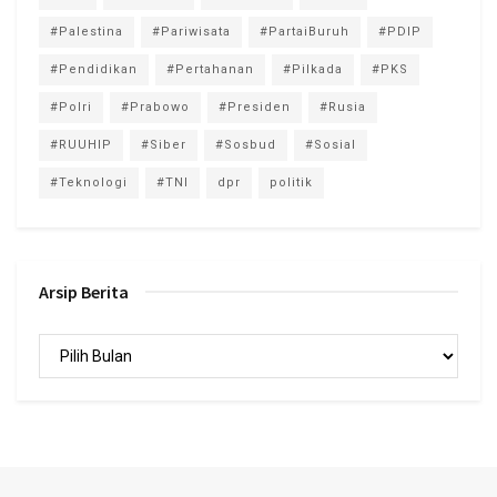
#Palestina
#Pariwisata
#PartaiBuruh
#PDIP
#Pendidikan
#Pertahanan
#Pilkada
#PKS
#Polri
#Prabowo
#Presiden
#Rusia
#RUUHIP
#Siber
#Sosbud
#Sosial
#Teknologi
#TNI
dpr
politik
Arsip Berita
Arsip
Berita