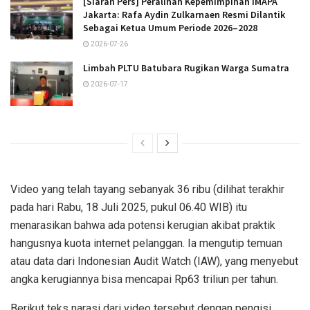
[Siaran Pers] Peralihan Kepemimpinan IMAPA
Jakarta: Rafa Aydin Zulkarnaen Resmi Dilantik
Sebagai Ketua Umum Periode 2026–2028
2026-07-26
Limbah PLTU Batubara Rugikan Warga Sumatra
2026-07-17
Video yang telah tayang sebanyak 36 ribu (dilihat terakhir
pada hari Rabu, 18 Juli 2025, pukul 06.40 WIB) itu
menarasikan bahwa ada potensi kerugian akibat praktik
hangusnya kuota internet pelanggan. Ia mengutip temuan
atau data dari Indonesian Audit Watch (IAW), yang menyebut
angka kerugiannya bisa mencapai Rp63 triliun per tahun.
Berikut teks narasi dari video tersebut dengan pengisi