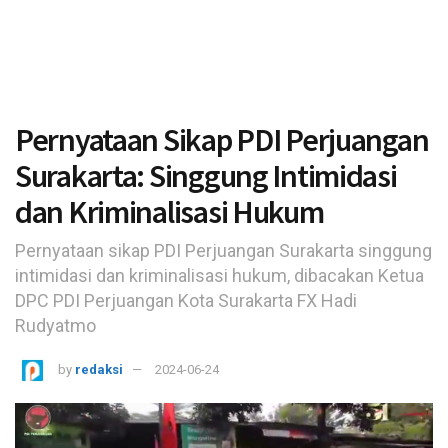
Pernyataan Sikap PDI Perjuangan
Surakarta: Singgung Intimidasi
dan Kriminalisasi Hukum
Pernyataan sikap PDI Perjuangan Surakarta singgung
intimidasi dan kriminalisasi hukum, dibacakan Ketua
DPC PDI Perjuangan Kota Surakarta FX Hadi
Rudyatmo
by
redaksi
2024-06-24