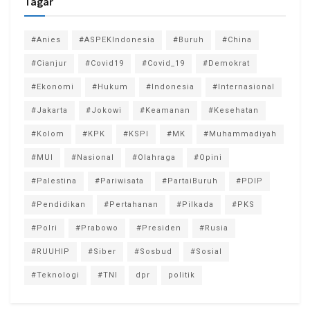
Tagar
#Anies
#ASPEKIndonesia
#Buruh
#China
#Cianjur
#Covid19
#Covid_19
#Demokrat
#Ekonomi
#Hukum
#Indonesia
#Internasional
#Jakarta
#Jokowi
#Keamanan
#Kesehatan
#Kolom
#KPK
#KSPI
#MK
#Muhammadiyah
#MUI
#Nasional
#Olahraga
#Opini
#Palestina
#Pariwisata
#PartaiBuruh
#PDIP
#Pendidikan
#Pertahanan
#Pilkada
#PKS
#Polri
#Prabowo
#Presiden
#Rusia
#RUUHIP
#Siber
#Sosbud
#Sosial
#Teknologi
#TNI
dpr
politik