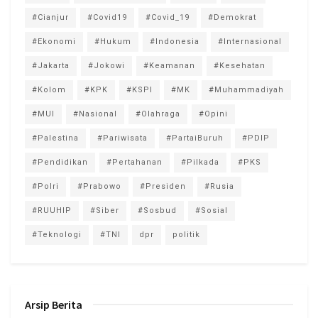
#Cianjur
#Covid19
#Covid_19
#Demokrat
#Ekonomi
#Hukum
#Indonesia
#Internasional
#Jakarta
#Jokowi
#Keamanan
#Kesehatan
#Kolom
#KPK
#KSPI
#MK
#Muhammadiyah
#MUI
#Nasional
#Olahraga
#Opini
#Palestina
#Pariwisata
#PartaiBuruh
#PDIP
#Pendidikan
#Pertahanan
#Pilkada
#PKS
#Polri
#Prabowo
#Presiden
#Rusia
#RUUHIP
#Siber
#Sosbud
#Sosial
#Teknologi
#TNI
dpr
politik
Arsip Berita