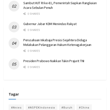
Sambut HUT RI ke-81, Pemerintah Siapkan Rangkaian
Acara Sebulan Penuh
0 SHARES
Gubernur Jabar KDM Menindas Rakyat
0 SHARES
Perusahaan Inkabaja Presisi Sejahtera Diduga
Melakukan Pelanggaran Hukum Ketenagakerjaan
0 SHARES
Presiden Prabowo Naikkan Tukin Prajurit TNI
0 SHARES
Tagar
#Anies
#ASPEKIndonesia
#Buruh
#China