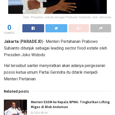
Fpto: Presiden Jokowi dengan Prabowo Subianto, dok. istimewa
0
SHARES
Jakarta
(
PARADE.ID
)- Menteri Pertahanan Prabowo
Subianto ditunjuk sebagai leading sector food estate oleh
Presiden Joko Widodo.
Hal tersebut santer menyiratkan akan adanya pergeseran
posisi ketua umum Partai Gerindra itu ditarik menjadi
Menteri Pertanian.
Related posts
Menteri ESDM ke Kepala BPMA: Tingkatkan Lifting
Migas di Blok Andaman
2026-08-06