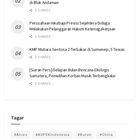
di Blok Andaman
0 SHARES
Perusahaan Inkabaja Presisi Sejahtera Diduga
Melakukan Pelanggaran Hukum Ketenagakerjaan
0 SHARES
KMP Mutiara Sentosa 2 Terbakar di Sumenep, 5 Tewas
0 SHARES
[Siaran Pers] Delapan Bulan Bencana Ekologis
Sumatera, Pemulihan Korban Masih Terbengkalai
0 SHARES
Tagar
#Anies
#ASPEKIndonesia
#Buruh
#China