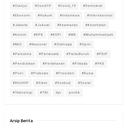
#Cianjur
#Covid19
#Covid_19
#Demokrat
#Ekonomi
#Hukum
#Indonesia
#Internasional
#Jakarta
#Jokowi
#Keamanan
#Kesehatan
#Kolom
#KPK
#KSPI
#MK
#Muhammadiyah
#MUI
#Nasional
#Olahraga
#Opini
#Palestina
#Pariwisata
#PartaiBuruh
#PDIP
#Pendidikan
#Pertahanan
#Pilkada
#PKS
#Polri
#Prabowo
#Presiden
#Rusia
#RUUHIP
#Siber
#Sosbud
#Sosial
#Teknologi
#TNI
dpr
politik
Arsip Berita