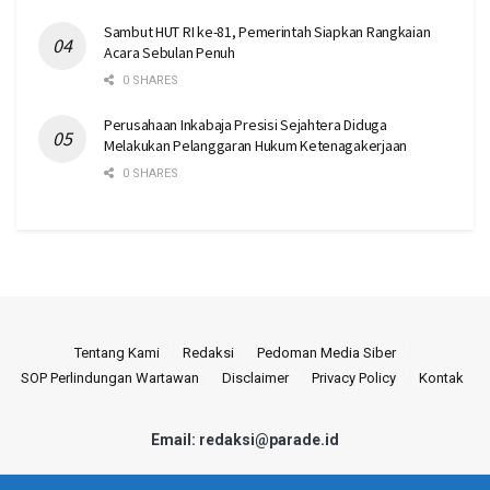
Sambut HUT RI ke-81, Pemerintah Siapkan Rangkaian
Acara Sebulan Penuh
0 SHARES
Perusahaan Inkabaja Presisi Sejahtera Diduga
Melakukan Pelanggaran Hukum Ketenagakerjaan
0 SHARES
Tentang Kami
Redaksi
Pedoman Media Siber
SOP Perlindungan Wartawan
Disclaimer
Privacy Policy
Kontak
Email: redaksi@parade.id