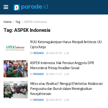
Home
Tag
ASPEK Indonesia
Tag:
ASPEK Indonesia
RUU Ketenagakerjaan Harus Menjadi Antitesis UU
Cipta Kerja
BY
REDAKSI
2026-07-03
0
ASPEK Indonesia: Hak Pensiun Anggota DPR
Mencederai Prinsip Keadilan Sosial
BY
REDAKSI
2025-11-27
0
Mitos atau Realitas? Menguji Efektivitas Kolaborasi
Pengusaha dan Buruh dalam Meningkatkan
Kesejahteraan
BY
REDAKSI
2024-09-07
0