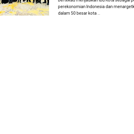
bertekad menjadikan Ibu Kota sebagai p
perekonomian Indonesia dan menarget
dalam 50 besar kota ...