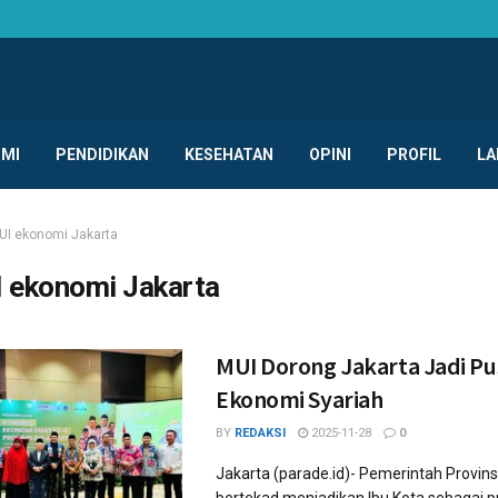
MI
PENDIDIKAN
KESEHATAN
OPINI
PROFIL
LA
UI ekonomi Jakarta
 ekonomi Jakarta
MUI Dorong Jakarta Jadi Pu
Ekonomi Syariah
BY
REDAKSI
2025-11-28
0
Jakarta (parade.id)- Pemerintah Provins