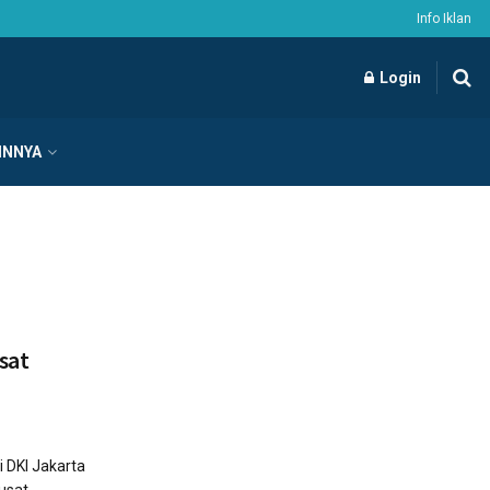
Info Iklan
Login
INNYA
sat
i DKI Jakarta