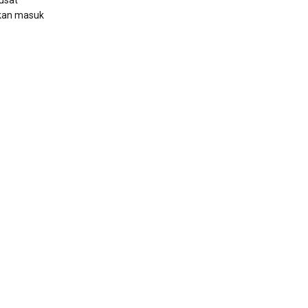
usat
kan masuk