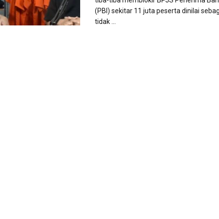
tiba-tiba memblokir BPJS Penerima Ban
(PBI) sekitar 11 juta peserta dinilai seba
tidak ...