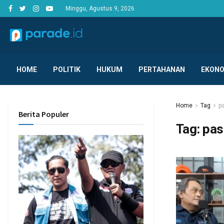
Minggu, Agustus 9, 2026
HOME
POLITIK
HUKUM
PERTAHANAN
EKONO
Home
Tag
p
Berita Populer
Tag:
pas