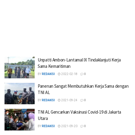
Unpatti Ambon-Lantamal IX Tindaklanjuti Kerja
Sama Kemaritiman
BY
REDAKSI
2022-02-18
0
Panenan Sangat Membutuhkan Kerja Sama dengan
TNI AL
BY
REDAKSI
2021-09-24
0
TNI AL Gencarkan Vaksinasi Covid-19 di Jakarta
Utara
BY
REDAKSI
2021-09-20
0