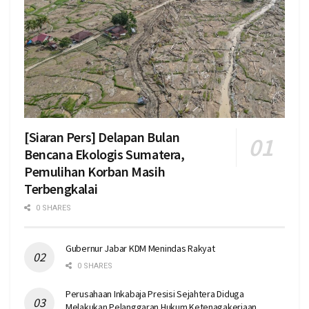
[Siaran Pers] Delapan Bulan
Bencana Ekologis Sumatera,
Pemulihan Korban Masih
Terbengkalai
0 SHARES
Gubernur Jabar KDM Menindas Rakyat
0 SHARES
Perusahaan Inkabaja Presisi Sejahtera Diduga
Melakukan Pelanggaran Hukum Ketenagakerjaan