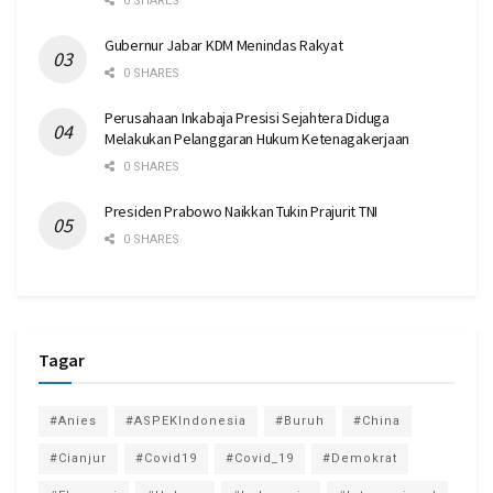
0 SHARES
Gubernur Jabar KDM Menindas Rakyat
0 SHARES
Perusahaan Inkabaja Presisi Sejahtera Diduga
Melakukan Pelanggaran Hukum Ketenagakerjaan
0 SHARES
Presiden Prabowo Naikkan Tukin Prajurit TNI
0 SHARES
Tagar
#Anies
#ASPEKIndonesia
#Buruh
#China
#Cianjur
#Covid19
#Covid_19
#Demokrat