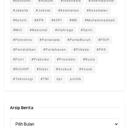
#Ekonomi
#Hukum
#Indonesia
#Internasional
#Jakarta
#Jokowi
#Keamanan
#Kesehatan
#Kolom
#KPK
#KSPI
#MK
#Muhammadiyah
#MUI
#Nasional
#Olahraga
#Opini
#Palestina
#Pariwisata
#PartaiBuruh
#PDIP
#Pendidikan
#Pertahanan
#Pilkada
#PKS
#Polri
#Prabowo
#Presiden
#Rusia
#RUUHIP
#Siber
#Sosbud
#Sosial
#Teknologi
#TNI
dpr
politik
Arsip Berita
Arsip
Berita