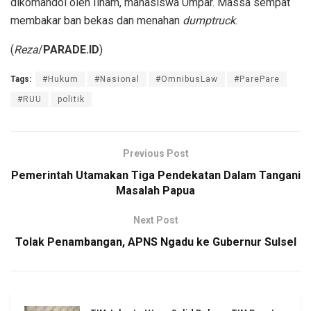
dikomandoi oleh Ilham, mahasiswa Umpar. Massa sempat
membakar ban bekas dan menahan
dumptruck
.
(
Reza
/
PARADE.ID
)
Tags:
#Hukum
#Nasional
#OmnibusLaw
#ParePare
#RUU
politik
Previous Post
Pemerintah Utamakan Tiga Pendekatan Dalam Tangani
Masalah Papua
Next Post
Tolak Penambangan, APNS Ngadu ke Gubernur Sulsel