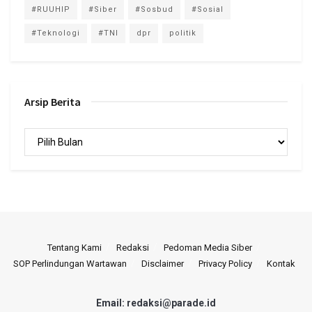
#RUUHIP
#Siber
#Sosbud
#Sosial
#Teknologi
#TNI
dpr
politik
Arsip Berita
Arsip
Berita
Tentang Kami
Redaksi
Pedoman Media Siber
SOP Perlindungan Wartawan
Disclaimer
Privacy Policy
Kontak
Email: redaksi@parade.id