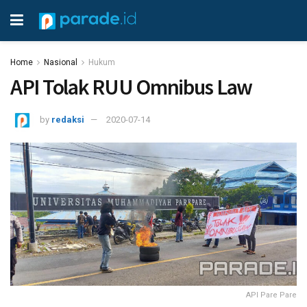
Home
Nasional
Hukum
API Tolak RUU Omnibus Law
by
redaksi
2020-07-14
API Pare Pare