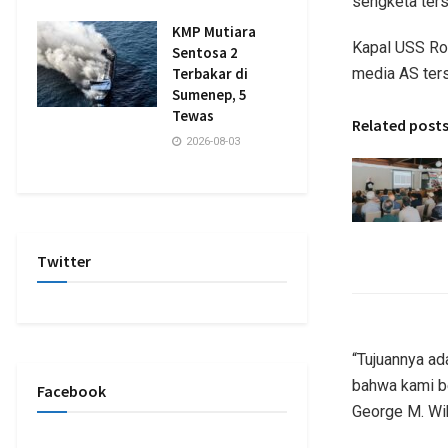
sengketa ters
KMP Mutiara
Kapal USS Ron
Sentosa 2
Terbakar di
media AS ter
Sumenep, 5
Tewas
Related post
2026-08-03
Twitter
“Tujuannya ad
bahwa kami b
Facebook
George M. Wi