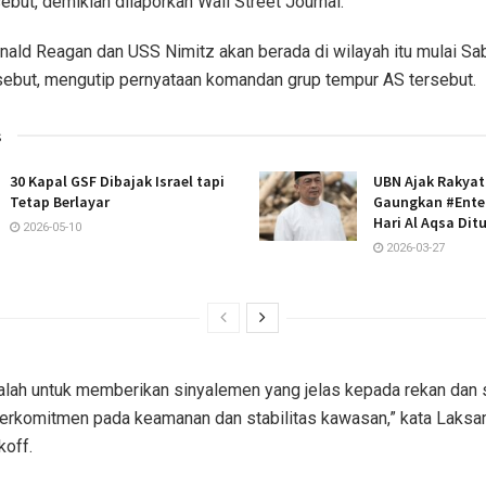
ebut, demikian dilaporkan Wall Street Journal.
ald Reagan dan USS Nimitz akan berada di wilayah itu mulai Sa
sebut, mengutip pernyataan komandan grup tempur AS tersebut.
s
30 Kapal GSF Dibajak Israel tapi
UBN Ajak Rakyat
Tetap Berlayar
Gaungkan #Enter
Hari Al Aqsa Dit
2026-05-10
2026-03-27
alah untuk memberikan sinyalemen yang jelas kepada rekan dan 
erkomitmen pada keamanan dan stabilitas kawasan,” kata Laks
koff.