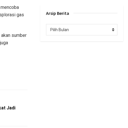
n mencoba
Arsip Berita
splorasi gas
Arsip
Pilih Bulan
Berita
a akan sumber
juga
at Jadi