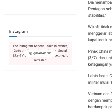
Dia menambahk
Pentagon seb
stabilitas.”
Wikoff tidak 
Instagram
menggelar lat
kapal induk s
The Instagram Access Token is expired,
Go to the Customizer > JNews : Social,
Pihak China m
@PARADEID
Like & View > Instagram Feed Setting, to
(3/7), dan ju
refresh it.
ketegangan ya
Lebih lanjut,
militer mulai
Vietnam dan F
dengan mempe
berdampak pa