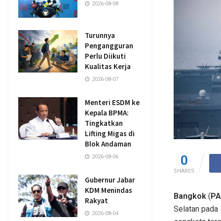
2026-08-08
Turunnya
Pengangguran
Perlu Diikuti
Kualitas Kerja
2026-08-07
Menteri ESDM ke
Kepala BPMA:
Tingkatkan
Lifting Migas di
Blok Andaman
0
2026-08-06
SHARES
Gubernur Jabar
KDM Menindas
Bangkok
(
PA
Rakyat
Selatan pada 
2026-08-04