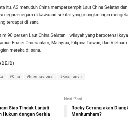
ta itu, AS menuduh China mempersempit Laut China Selatan da
si negara-negara di kawasan sekitar yang mungkin ingin mengek
ng terdapat di sana.
aim 90 persen Laut China Selatan –wilayah yang berpotensi kay
namun Brunei Darussalam, Malaysia, Filipina Taiwan, dan Vietnam 
gian mereka di sana.
DE.ID
)
ka
#Cina
#Internasional
#Keamanan
Next Post
m Siap Tindak Lanjuti
Rocky Gerung akan Diangk
an Hukum dengan Serbia
Menkumham?