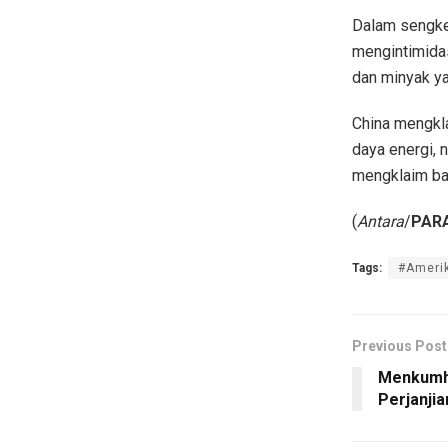
Dalam sengke
mengintimida
dan minyak ya
China mengkl
daya energi, 
mengklaim ba
(
Antara
/
PARA
Tags:
#Ameri
Previous Post
Menkumha
Perjanji