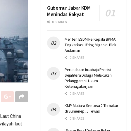
Gubernur Jabar KDM
Menindas Rakyat
0 SHARES
Menteri ESDM ke Kepala BPMA:
Tingkatkan Lifting Migas di Blok
Andaman
0 SHARES
Perusahaan Inkabaja Presisi
Sejahtera Diduga Melakukan
Pelanggaran Hukum
Ketenagakerjaan
0 SHARES
KMP Mutiara Sentosa 2 Terbakar
di Sumenep, 5 Tewas
 Laut China
0 SHARES
ilayah laut
[Siaran Pers] Delapan Bulan