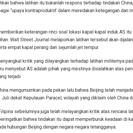
an bahwa latihan itu bukanlah respons terhadap tindakan China, 
agai “upaya kontraproduktif dalam meredakan ketegangan dan 
memberikan keterangan rinci soal lokasi kapal-kapal induk AS itu
ihan. Wall Street Journal melaporkan latihan tersebut akan dijala
erta empat kapal perang dan sejumlah jet tempur.
enyangkal kritik yang dilayangkan terhadap latihan militernya pa
stru menyebut AS adalah pihak yang mestinya disalahkan atas pen
ng terjadi.
 China mengumumkan pada pekan lalu bahwa Beijing telah menjadw
 1 Juli dekat Kepulauan Paracel, wilayah yang diklaim oleh China 
ilipina sebelumnya juga telah melayangkan kritik atas rencana lat
ringatkan bahwa tindakan itu dapat memperburuk keadaan di k
da hubungan Beijing dengan negara-negara tetangganya.