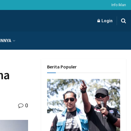
Info Iklan
Login
INNYA
Berita Populer
na
0