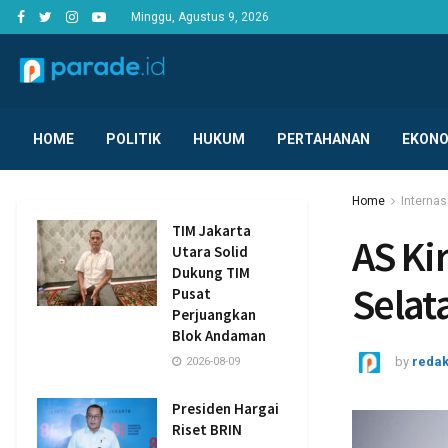
Minggu, Agustus 9, 2026
HOME
POLITIK
HUKUM
PERTAHANAN
EKONO
Home
Internas
TIM Jakarta
AS Ki
Utara Solid
Dukung TIM
Selat
Pusat
Perjuangkan
Blok Andaman
by
redak
2026-08-09
Presiden Hargai
Riset BRIN