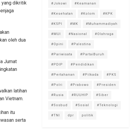
yang dikritik
#Jokowi
#Keamanan
menjaga
#Kesehatan
#Kolom
#KPK
#KSPI
#MK
#Muhammadiyah
 akan
#MUI
#Nasional
#Olahraga
nkan oleh dua
#Opini
#Palestina
#Pariwisata
#PartaiBuruh
da Jumat
#PDIP
#Pendidikan
ingkatan
#Pertahanan
#Pilkada
#PKS
#Polri
#Prabowo
#Presiden
alkan latihan
#Rusia
#RUUHIP
#Siber
dan Vietnam.
#Sosbud
#Sosial
#Teknologi
ihan itu
#TNI
dpr
politik
awasan serta