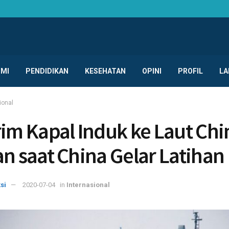
MI
PENDIDIKAN
KESEHATAN
OPINI
PROFIL
LA
ional
rim Kapal Induk ke Laut Chi
an saat China Gelar Latihan
si
2020-07-04
in
Internasional