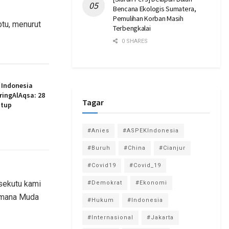
Bencana Ekologis Sumatera,
Pemulihan Korban Masih
btu, menurut
Terbengkalai
0 SHARES
 Indonesia
ingAlAqsa: 28
Tagar
utup
#Anies
#ASPEKIndonesia
#Buruh
#China
#Cianjur
#Covid19
#Covid_19
sekutu kami
#Demokrat
#Ekonomi
amana Muda
#Hukum
#Indonesia
#Internasional
#Jakarta