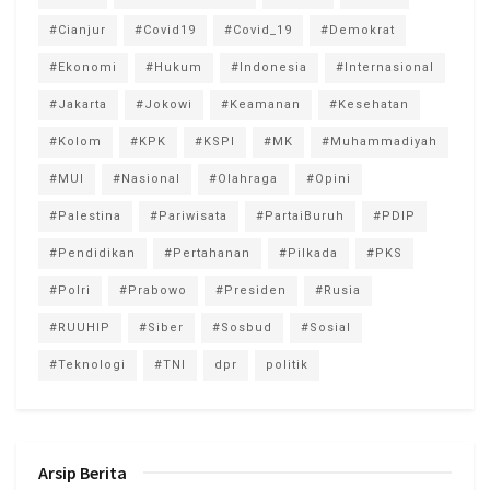
#Cianjur
#Covid19
#Covid_19
#Demokrat
#Ekonomi
#Hukum
#Indonesia
#Internasional
#Jakarta
#Jokowi
#Keamanan
#Kesehatan
#Kolom
#KPK
#KSPI
#MK
#Muhammadiyah
#MUI
#Nasional
#Olahraga
#Opini
#Palestina
#Pariwisata
#PartaiBuruh
#PDIP
#Pendidikan
#Pertahanan
#Pilkada
#PKS
#Polri
#Prabowo
#Presiden
#Rusia
#RUUHIP
#Siber
#Sosbud
#Sosial
#Teknologi
#TNI
dpr
politik
Arsip Berita