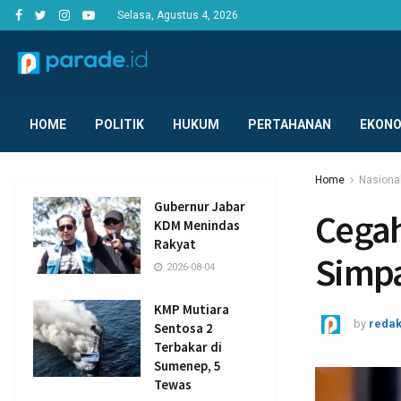
Selasa, Agustus 4, 2026
HOME
POLITIK
HUKUM
PERTAHANAN
EKONO
Home
Nasiona
Gubernur Jabar
Cegah
KDM Menindas
Rakyat
Simp
2026-08-04
KMP Mutiara
by
redak
Sentosa 2
Terbakar di
Sumenep, 5
Tewas