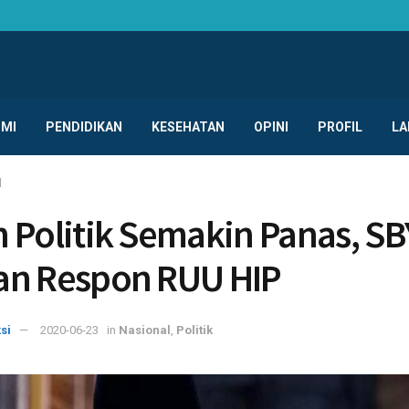
MI
PENDIDIKAN
KESEHATAN
OPINI
PROFIL
LA
l
 Politik Semakin Panas, SB
an Respon RUU HIP
si
2020-06-23
in
Nasional
,
Politik