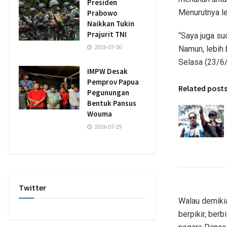
Presiden
Menurutnya le
Prabowo
Naikkan Tukin
Prajurit TNI
“Saya juga s
Namun, lebih 
2026-07-30
Selasa (23/6/
IMPW Desak
Pemprov Papua
Related post
Pegunungan
Bentuk Pansus
Wouma
2026-07-29
Twitter
Walau demikia
berpikir, ber