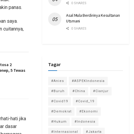
0 SHARES
akin panas.
Asal Mula Berdirinya Kesultanan
an saya.
Utsmani
n cuitannya,
0 SHARES
Tagar
tosa 2
enep, 5 Tewas
#Anies
#ASPEKIndonesia
#Buruh
#China
#Cianjur
#Covid19
#Covid_19
#Demokrat
#Ekonomi
ati-hati jika
#Hukum
#Indonesia
ar dasar
#Internasional
#Jakarta