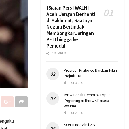
[Siaran Pers] WALHI
Aceh: Jangan Berhenti
di Maklumat, Saatnya
Negara Bertindak
Membongkar Jaringan
PETI hingga ke
Pemodal
0 SHARES
Presiden Prabowo Naikkan Tukin
Prajurit TNI
0 SHARES
IMPW Desak Pemprov Papua
Pegunungan Bentuk Pansus
Wouma
0 SHARES
mengaku
KON Tunda Aksi 277
ikuk.