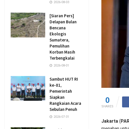
2026-08-03
[Siaran Pers]
Delapan Bulan
Bencana
Ekologis
Sumatera,
Pemulihan
Korban Masih
Terbengkalai
2026-08-01
Sambut HUT RI
ke-81,
Pemerintah
Siapkan
0
Rangkaian Acara
SHARES
Sebulan Penuh
2026-07-31
Jakarta
(
PAR
menahan untuk