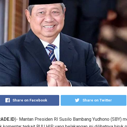
Share on Facebook
Share on Twitter
ADE.ID
)- Mantan Presiden RI Susilo Bambang Yudhono (SBY) 
 komentar terkait RUU HIP yang belakangan ini dilihatnya hiruk p