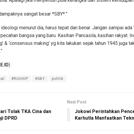
ila. Apalagi jika menyentuh pula kerangka dan sistem kehidupan
, dampaknya sangat besar *SBY*.”
deologi menurut dia, harus tepat dan benar. Jangan sampai ada 
rpecahan bangsa yang baru. Kasihan Pancasila, kasihan rakyat. In
ng’ & ‘consensus making’ yg kita lakukan sejak tahun 1945 juga ta
.”
E.ID
)
nal
#RUUHIP
#SBY
politik
Next Post
ari Tolak TKA Cina dan
Jokowi Perintahkan Penc
nji DPRD
Karhutla Manfaatkan Tekn