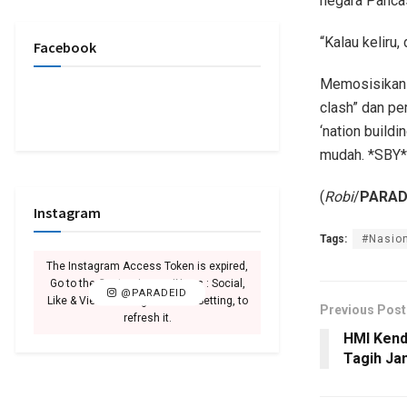
negara Pancas
“Kalau keliru
Facebook
Memosisikan i
clash” dan pe
‘nation buildi
mudah. *SBY*
(
Robi
/
PARAD
Instagram
Tags:
#Nasio
The Instagram Access Token is expired,
Go to the Customizer > JNews : Social,
@PARADEID
Like & View > Instagram Feed Setting, to
Previous Post
refresh it.
HMI Kend
Tagih Ja