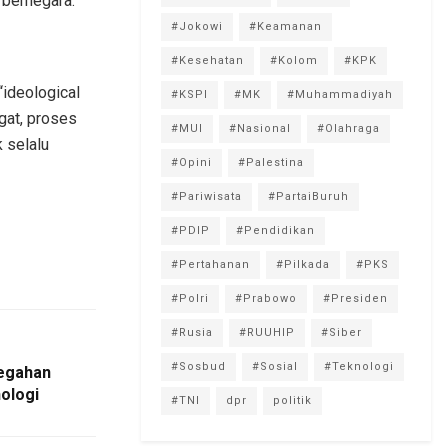
 bernegara.
#Jokowi
#Keamanan
#Kesehatan
#Kolom
#KPK
“ideological
#KSPI
#MK
#Muhammadiyah
gat, proses
#MUI
#Nasional
#Olahraga
k selalu
#Opini
#Palestina
#Pariwisata
#PartaiBuruh
#PDIP
#Pendidikan
#Pertahanan
#Pilkada
#PKS
#Polri
#Prabowo
#Presiden
#Rusia
#RUUHIP
#Siber
#Sosbud
#Sosial
#Teknologi
egahan
ologi
#TNI
dpr
politik