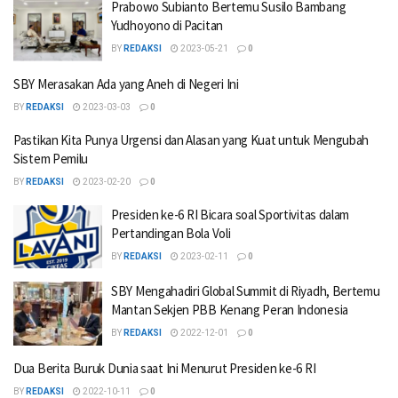
Prabowo Subianto Bertemu Susilo Bambang
Yudhoyono di Pacitan
BY
REDAKSI
2023-05-21
0
SBY Merasakan Ada yang Aneh di Negeri Ini
BY
REDAKSI
2023-03-03
0
Pastikan Kita Punya Urgensi dan Alasan yang Kuat untuk Mengubah
Sistem Pemilu
BY
REDAKSI
2023-02-20
0
Presiden ke-6 RI Bicara soal Sportivitas dalam
Pertandingan Bola Voli
BY
REDAKSI
2023-02-11
0
SBY Mengahadiri Global Summit di Riyadh, Bertemu
Mantan Sekjen PBB Kenang Peran Indonesia
BY
REDAKSI
2022-12-01
0
Dua Berita Buruk Dunia saat Ini Menurut Presiden ke-6 RI
BY
REDAKSI
2022-10-11
0