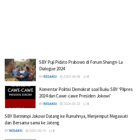
SBY Puji Pidato Prabowo di Forum Shangri-La
Dialogue 2024
BY
REDAKSI
2024-06-04
0
Komentar Politisi Demokrat soal Buku SBY ‘Pilpres
2024 dan Cawe-cawe Presiden Jokowi’
BY
REDAKSI
2024-02-23
0
SBY Bermimpi Jokowi Datang ke Rumahnya, Menjemput Megawati
dan Bersama-sama ke Jateng
BY
REDAKSI
2023-06-19
0