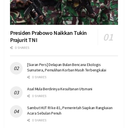
Presiden Prabowo Naikkan Tukin
Prajurit TNI
0 SHARES
[Siaran Pers] Delapan Bulan Bencana Ekologis
Sumatera, Pemulihan Korban Masih Terbengkalai
0 SHARES
Asal Mula Berdirinya Kesultanan Utsmani
0 SHARES
Sambut HUT RI ke-81, Pemerintah Siapkan Rangkaian
Acara Sebulan Penuh
0 SHARES