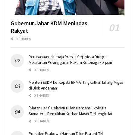
Gubernur Jabar KDM Menindas
Rakyat
0 SHARES
Perusahaan Inkabaja Presisi Sejahtera Diduga
Melakukan Pelanggaran Hukum Ketenagakerjaan
0 SHARES
Menteri ESDM ke Kepala BPMA: Tingkatkan Lifting Migas
di Blok Andaman
0 SHARES
[Siaran Pers] Delapan Bulan Bencana Ekologis
Sumatera, Pemulihan Korban Masih Terbengkalai
0 SHARES
Presiden Prabowo Naikkan Tukin Prajurit TNI