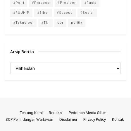
#Polri
#Prabowo
#Presiden
#Rusia
#RUUHIP
#Siber
#Sosbud
#Sosial
#Teknologi
#TNI
dpr
politik
Arsip Berita
Arsip
Berita
Tentang Kami
Redaksi
Pedoman Media Siber
SOP Perlindungan Wartawan
Disclaimer
Privacy Policy
Kontak