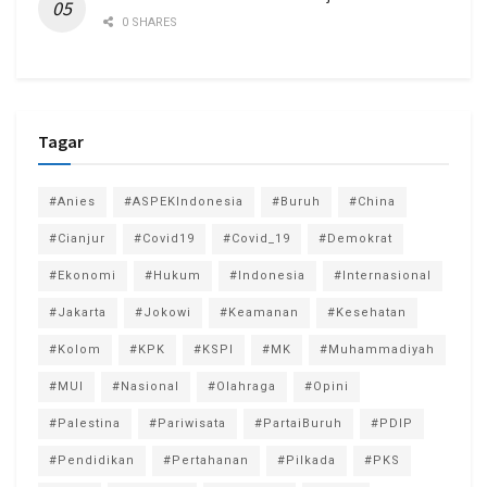
0 SHARES
Tagar
#Anies
#ASPEKIndonesia
#Buruh
#China
#Cianjur
#Covid19
#Covid_19
#Demokrat
#Ekonomi
#Hukum
#Indonesia
#Internasional
#Jakarta
#Jokowi
#Keamanan
#Kesehatan
#Kolom
#KPK
#KSPI
#MK
#Muhammadiyah
#MUI
#Nasional
#Olahraga
#Opini
#Palestina
#Pariwisata
#PartaiBuruh
#PDIP
#Pendidikan
#Pertahanan
#Pilkada
#PKS