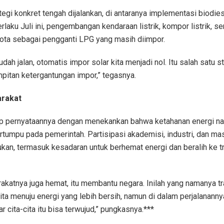
tegi konkret tengah dijalankan, di antaranya implementasi biodie
rlaku Juli ini, pengembangan kendaraan listrik, kompor listrik, se
kota sebagai pengganti LPG yang masih diimpor.
dah jalan, otomatis impor solar kita menjadi nol. Itu salah satu s
impitan ketergantungan impor,” tegasnya.
rakat
p pernyataannya dengan menekankan bahwa ketahanan energi nas
rtumpu pada pemerintah. Partisipasi akademisi, industri, dan ma
ukan, termasuk kesadaran untuk berhemat energi dan beralih ke t
akatnya juga hemat, itu membantu negara. Inilah yang namanya tr
kita menuju energi yang lebih bersih, namun di dalam perjalanannya
 cita-cita itu bisa terwujud,” pungkasnya.***