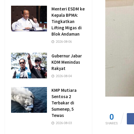
Menteri ESDM ke
Kepala BPMA:
Tingkatkan
Lifting Migas di
Blok Andaman
2026-08-06
Gubernur Jabar
KDM Menindas
Rakyat
2026-08-04
KMP Mutiara
Sentosa 2
Terbakar di
Sumenep, 5
Tewas
0
2026-08-03
SHARES