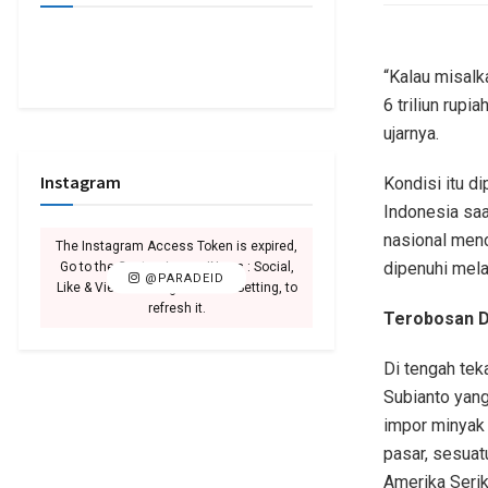
“Kalau misalk
6 triliun rupi
ujarnya.
Instagram
Kondisi itu d
Indonesia saa
nasional menca
The Instagram Access Token is expired,
dipenuhi mela
Go to the Customizer > JNews : Social,
@PARADEID
Like & View > Instagram Feed Setting, to
refresh it.
Terobosan D
Di tengah te
Subianto yang
impor minyak 
pasar, sesuat
Amerika Serik