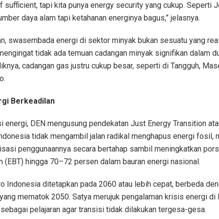
lf sufficient, tapi kita punya energy security yang cukup. Seperti
umber daya alam tapi ketahanan energinya bagus,” jelasnya.
n, swasembada energi di sektor minyak bukan sesuatu yang real
mengingat tidak ada temuan cadangan minyak signifikan dalam 
aliknya, cadangan gas justru cukup besar, seperti di Tangguh, Mas
o.
rgi Berkeadilan
isi energi, DEN mengusung pendekatan Just Energy Transition atau
Indonesia tidak mengambil jalan radikal menghapus energi fosil, 
sasi penggunaannya secara bertahap sambil meningkatkan porsi
n (EBT) hingga 70–72 persen dalam bauran energi nasional.
ro Indonesia ditetapkan pada 2060 atau lebih cepat, berbeda de
yang mematok 2050. Satya merujuk pengalaman krisis energi di In
sebagai pelajaran agar transisi tidak dilakukan tergesa-gesa.