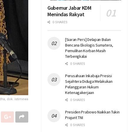
Gubernur Jabar KDM
Menindas Rakyat
0 SHARES
[Siaran Pers] Delapan Bulan
Bencana Ekologis Sumatera,
Pemulihan Korban Masih
Terbengkalai
0 SHARES
Perusahaan Inkabaja Presisi
Sejahtera Diduga Melakukan
Pelanggaran Hukum
Ketenagakerjaan
dha, dok. istimewa
0 SHARES
Presiden Prabowo Naikkan Tukin
Prajurit TNI
0 SHARES