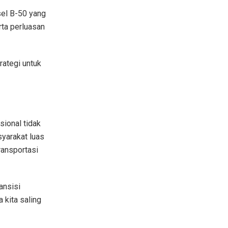
sel B-50 yang
rta perluasan
trategi untuk
ional tidak
syarakat luas
ransportasi
ansisi
 kita saling