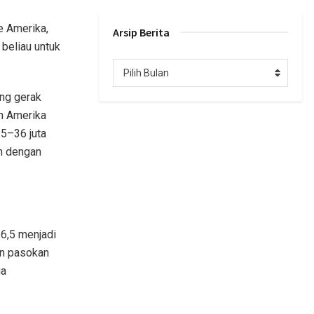
e Amerika,
Arsip Berita
 beliau untuk
Arsip
Pilih Bulan
Berita
ng gerak
an Amerika
25–36 juta
an dengan
 6,5 menjadi
an pasokan
ga