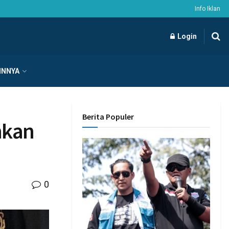
Info Iklan
Login
INNYA
Berita Populer
nkan
0