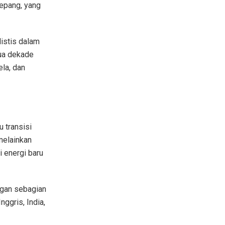
 Jepang, yang
istis dalam
dua dekade
ela, dan
 transisi
melainkan
 energi baru
ngan sebagian
ggris, India,