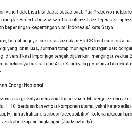
en yang tidak bisa kita dapat setiap saat. Pak Prabowo melobi k
unjung ke Rusia beberapa kali. Itu tentunya tidak lepas dari upaya
 kepentingan-kepentingan vital Indonesia,” kata Satya.
an, bergabungnya Indonesia ke dalam BRICS turut membuka rua
rgi yang lebih luas, sembari tetap menjaga hubungan baik deng
egi diversifikasi impor juga tengah dijalankan, mengingat sekitar 
un sebelumnya berasal dari Arab Saudi yang posisinya berdekat
k.
nan Energi Nasional
ahanan energi, Satya menyebut Indonesia telah bergerak dari skor
ala 1–10, berdasarkan empat komponen utama, yakni ketersedia
upply), infrastruktur distribusi (accessibility), keterjangkauan har
), dan keberlanjutan lingkungan (sustainability).