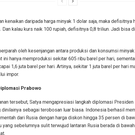
an kenaikan daripada harga minyak 1 dolar saja, maka defisitnya 
ah. Dan kalau kurs naik 100 rupiah, defisitnya 0,8 triliun. Jadi bisa 
iperparah oleh kesenjangan antara produksi dan konsumsi minyak
t ini hanya memproduksi sekitar 605 ribu barel per hari, sement
pai 1,6 juta barel per hari. Artinya, sekitar 1 juta barel per hari 
lui impor.
iplomasi Prabowo
kanan tersebut, Satya mengapresiasi langkah diplomasi Preside
 dinilainya sebagai terobosan luar biasa. Indonesia berhasil m
mentah dari Rusia dengan harga diskon hingga 35 persen di baw
u yang sebelumnya sulit terwujud lantaran Rusia berada di bawah
at.