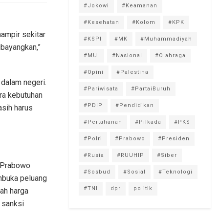
#Jokowi
#Keamanan
#Kesehatan
#Kolom
#KPK
hampir sekitar
#KSPI
#MK
#Muhammadiyah
dibayangkan,”
#MUI
#Nasional
#Olahraga
#Opini
#Palestina
 dalam negeri.
#Pariwisata
#PartaiBuruh
ara kebutuhan
#PDIP
#Pendidikan
masih harus
#Pertahanan
#Pilkada
#PKS
#Polri
#Prabowo
#Presiden
#Rusia
#RUUHIP
#Siber
n Prabowo
#Sosbud
#Sosial
#Teknologi
embuka peluang
#TNI
dpr
politik
ah harga
 sanksi