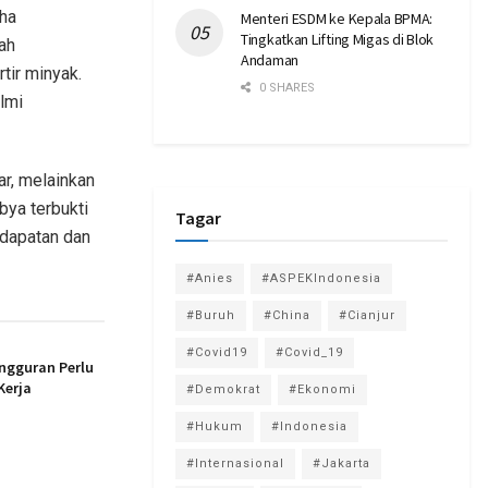
dha
Menteri ESDM ke Kepala BPMA:
Tingkatkan Lifting Migas di Blok
ah
Andaman
tir minyak.
0 SHARES
lmi
r, melainkan
bya terbukti
Tagar
dapatan dan
#Anies
#ASPEKIndonesia
#Buruh
#China
#Cianjur
#Covid19
#Covid_19
ngguran Perlu
Kerja
#Demokrat
#Ekonomi
#Hukum
#Indonesia
#Internasional
#Jakarta