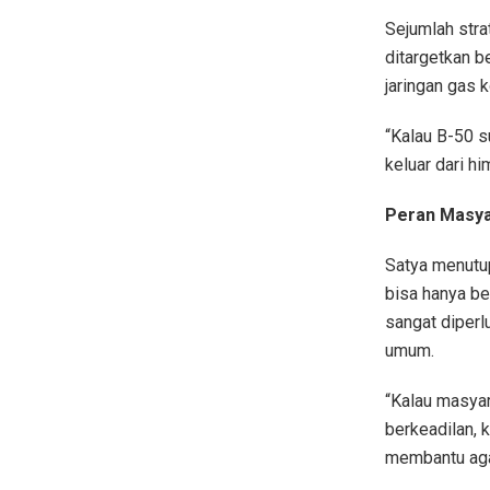
Sejumlah stra
ditargetkan be
jaringan gas 
“Kalau B-50 su
keluar dari h
Peran Masya
Satya menutu
bisa hanya be
sangat diperl
umum.
“Kalau masyar
berkeadilan, 
membantu agar