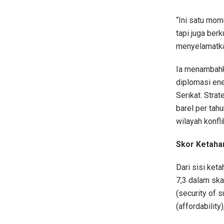
“Ini satu mom
tapi juga berk
menyelamatkan
Ia menambahk
diplomasi ene
Serikat. Strat
barel per tah
wilayah konfli
Skor Ketaha
Dari sisi ket
7,3 dalam sk
(security of s
(affordability