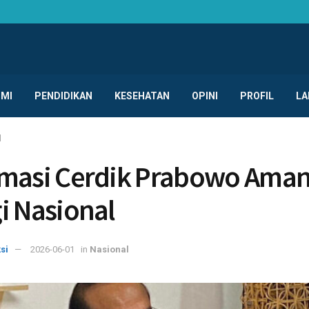
MI
PENDIDIKAN
KESEHATAN
OPINI
PROFIL
LA
l
masi Cerdik Prabowo Ama
i Nasional
si
2026-06-01
in
Nasional