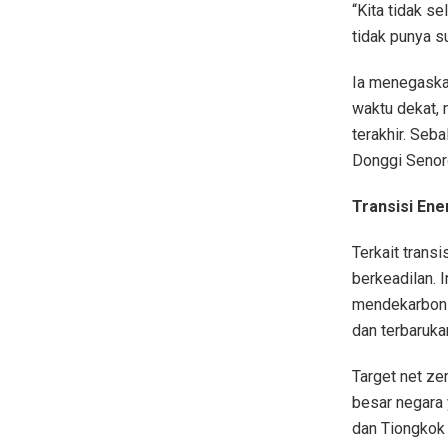
“Kita tidak se
tidak punya s
Ia menegaska
waktu dekat, 
terakhir. Seb
Donggi Senor
Transisi Ene
Terkait trans
berkeadilan. 
mendekarboni
dan terbaruka
Target net ze
besar negara 
dan Tiongkok 