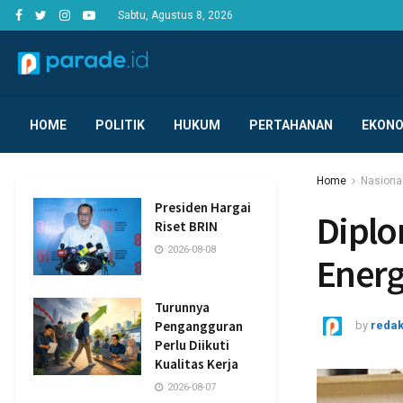
Sabtu, Agustus 8, 2026
HOME
POLITIK
HUKUM
PERTAHANAN
EKONO
Home
Nasiona
Presiden Hargai
Diplo
Riset BRIN
2026-08-08
Energ
Turunnya
Pengangguran
by
redak
Perlu Diikuti
Kualitas Kerja
2026-08-07