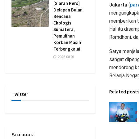
[Siaran Pers]
Jakarta
(
par
Delapan Bulan
mengungkapkan
Bencana
memberikan te
Ekologis
Hal itu disa
Sumatera,
Pemulihan
Romdhoni, da
Korban Masih
Terbengkalai
Satya menjela
2026-08-01
sangat dipenga
mendorong ke
Belanja Nega
Related post
Twitter
Facebook