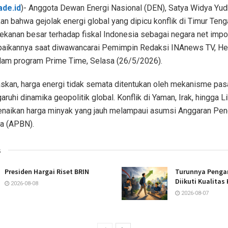
ade.id
)- Anggota Dewan Energi Nasional (DEN), Satya Widya Yu
 bahwa gejolak energi global yang dipicu konflik di Timur Teng
kanan besar terhadap fiskal Indonesia sebagai negara net impor
mpaikannya saat diwawancarai Pemimpin Redaksi INAnews TV, He
lam program Prime Time, Selasa (26/5/2026).
skan, harga energi tidak semata ditentukan oleh mekanisme pasa
ruhi dinamika geopolitik global. Konflik di Yaman, Irak, hingga Li
naikan harga minyak yang jauh melampaui asumsi Anggaran Pen
ra (APBN).
s
Presiden Hargai Riset BRIN
Turunnya Penga
Diikuti Kualitas 
2026-08-08
2026-08-07