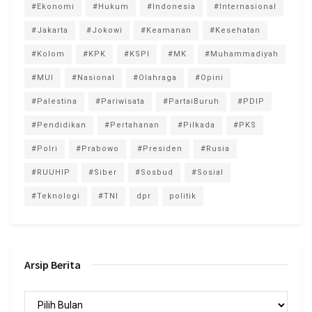
#Ekonomi
#Hukum
#Indonesia
#Internasional
#Jakarta
#Jokowi
#Keamanan
#Kesehatan
#Kolom
#KPK
#KSPI
#MK
#Muhammadiyah
#MUI
#Nasional
#Olahraga
#Opini
#Palestina
#Pariwisata
#PartaiBuruh
#PDIP
#Pendidikan
#Pertahanan
#Pilkada
#PKS
#Polri
#Prabowo
#Presiden
#Rusia
#RUUHIP
#Siber
#Sosbud
#Sosial
#Teknologi
#TNI
dpr
politik
Arsip Berita
Arsip