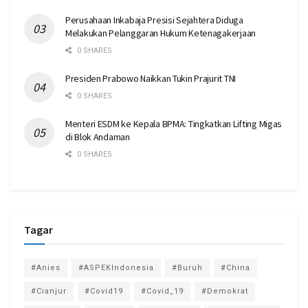
Perusahaan Inkabaja Presisi Sejahtera Diduga
Melakukan Pelanggaran Hukum Ketenagakerjaan
0 SHARES
Presiden Prabowo Naikkan Tukin Prajurit TNI
0 SHARES
Menteri ESDM ke Kepala BPMA: Tingkatkan Lifting Migas
di Blok Andaman
0 SHARES
Tagar
#Anies
#ASPEKIndonesia
#Buruh
#China
#Cianjur
#Covid19
#Covid_19
#Demokrat