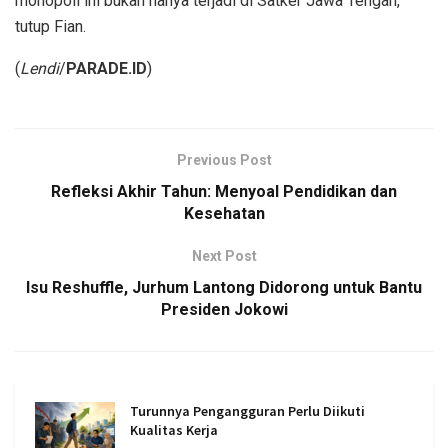
monopoli ini bukan hanya terjadi di Satker Jawa Tengah,”
tutup Fian.
(
Lendi
/
PARADE.ID
)
Previous Post
Refleksi Akhir Tahun: Menyoal Pendidikan dan
Kesehatan
Next Post
Isu Reshuffle, Jurhum Lantong Didorong untuk Bantu
Presiden Jokowi
Turunnya Pengangguran Perlu Diikuti
Kualitas Kerja