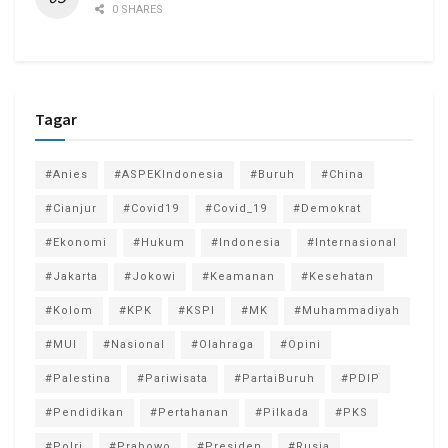
0 SHARES
Tagar
#Anies
#ASPEKIndonesia
#Buruh
#China
#Cianjur
#Covid19
#Covid_19
#Demokrat
#Ekonomi
#Hukum
#Indonesia
#Internasional
#Jakarta
#Jokowi
#Keamanan
#Kesehatan
#Kolom
#KPK
#KSPI
#MK
#Muhammadiyah
#MUI
#Nasional
#Olahraga
#Opini
#Palestina
#Pariwisata
#PartaiBuruh
#PDIP
#Pendidikan
#Pertahanan
#Pilkada
#PKS
#Polri
#Prabowo
#Presiden
#Rusia