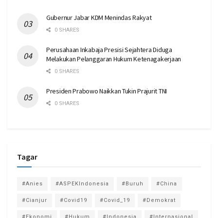
Gubernur Jabar KDM Menindas Rakyat
0 SHARES
Perusahaan Inkabaja Presisi Sejahtera Diduga
Melakukan Pelanggaran Hukum Ketenagakerjaan
0 SHARES
Presiden Prabowo Naikkan Tukin Prajurit TNI
0 SHARES
Tagar
#Anies
#ASPEKIndonesia
#Buruh
#China
#Cianjur
#Covid19
#Covid_19
#Demokrat
#Ekonomi
#Hukum
#Indonesia
#Internasional