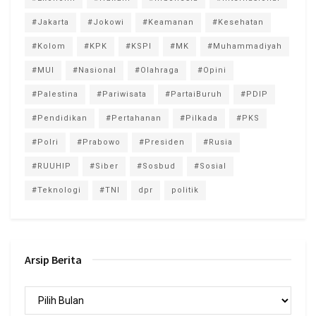
#Jakarta
#Jokowi
#Keamanan
#Kesehatan
#Kolom
#KPK
#KSPI
#MK
#Muhammadiyah
#MUI
#Nasional
#Olahraga
#Opini
#Palestina
#Pariwisata
#PartaiBuruh
#PDIP
#Pendidikan
#Pertahanan
#Pilkada
#PKS
#Polri
#Prabowo
#Presiden
#Rusia
#RUUHIP
#Siber
#Sosbud
#Sosial
#Teknologi
#TNI
dpr
politik
Arsip Berita
Arsip
Berita