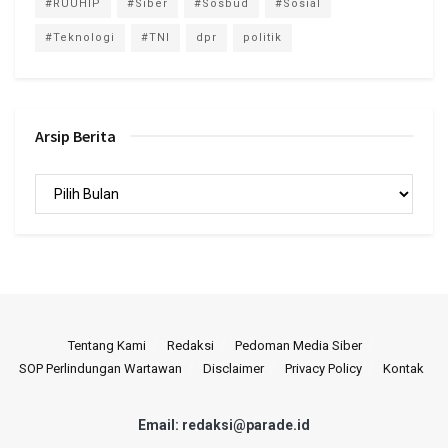
#RUUHIP
#Siber
#Sosbud
#Sosial
#Teknologi
#TNI
dpr
politik
Arsip Berita
Arsip
Berita
Tentang Kami
Redaksi
Pedoman Media Siber
SOP Perlindungan Wartawan
Disclaimer
Privacy Policy
Kontak
Email: redaksi@parade.id