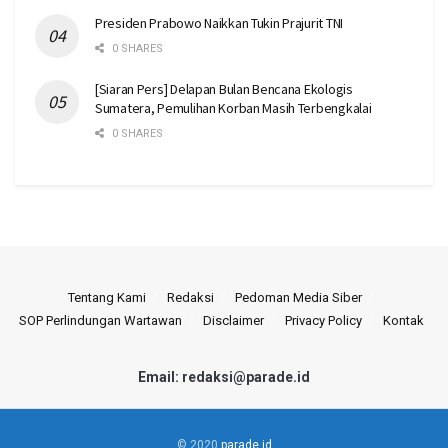
Presiden Prabowo Naikkan Tukin Prajurit TNI
0 SHARES
[Siaran Pers] Delapan Bulan Bencana Ekologis
Sumatera, Pemulihan Korban Masih Terbengkalai
0 SHARES
Tentang Kami
Redaksi
Pedoman Media Siber
SOP Perlindungan Wartawan
Disclaimer
Privacy Policy
Kontak
Email: redaksi@parade.id
© 2020
parade.id