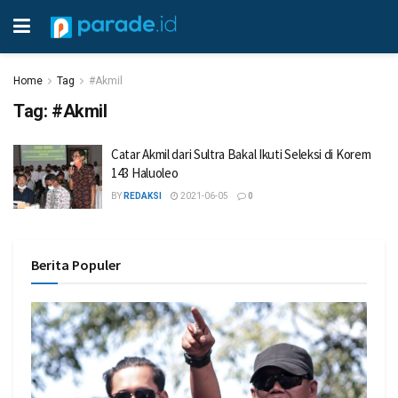
Home
Tag
#Akmil
Tag:
#Akmil
Catar Akmil dari Sultra Bakal Ikuti Seleksi di Korem
143 Haluoleo
BY
REDAKSI
2021-06-05
0
Berita Populer