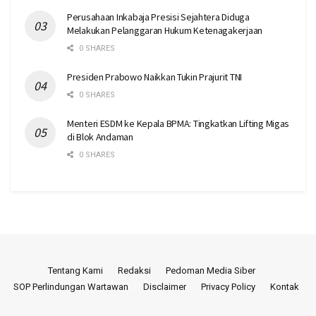
Perusahaan Inkabaja Presisi Sejahtera Diduga
Melakukan Pelanggaran Hukum Ketenagakerjaan
0 SHARES
Presiden Prabowo Naikkan Tukin Prajurit TNI
0 SHARES
Menteri ESDM ke Kepala BPMA: Tingkatkan Lifting Migas
di Blok Andaman
0 SHARES
Tentang Kami
Redaksi
Pedoman Media Siber
SOP Perlindungan Wartawan
Disclaimer
Privacy Policy
Kontak