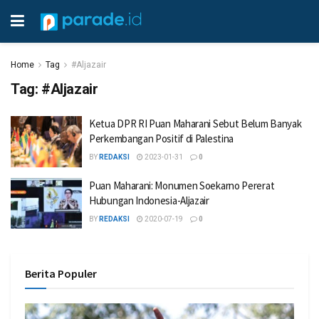
Home
Tag
#Aljazair
Tag:
#Aljazair
Ketua DPR RI Puan Maharani Sebut Belum Banyak
Perkembangan Positif di Palestina
BY
REDAKSI
2023-01-31
0
Puan Maharani: Monumen Soekarno Pererat
Hubungan Indonesia-Aljazair
BY
REDAKSI
2020-07-19
0
Berita Populer