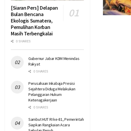
[Siaran Pers] Delapan
Bulan Bencana
Ekologis Sumatera,
Pemulihan Korban
Masih Terbengkalai
0 SHARES
Gubernur Jabar KDM Menindas
Rakyat
0 SHARES
Perusahaan Inkabaja Presisi
Sejahtera Diduga Melakukan
Pelanggaran Hukum
Ketenagakerjaan
0 SHARES
Sambut HUT RI ke-81, Pemerintah
Siapkan Rangkaian Acara
Sebulan Penuh