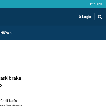
Info Iklan
Login
INNYA
Paskibraka
b
Cholil Nafis