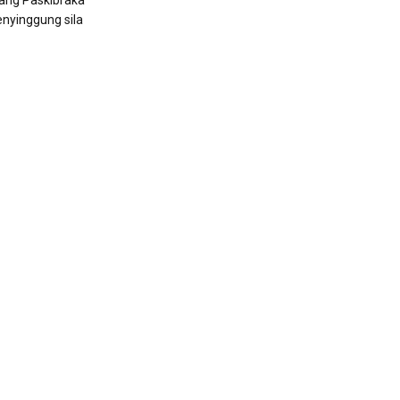
rang Paskibraka
nyinggung sila