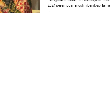
mengatakan tidak pancasilais jika mela
2024 perempuan muslim berjilbab. Ia me
...