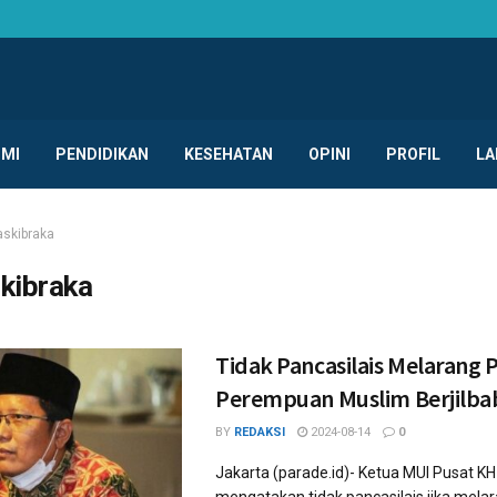
MI
PENDIDIKAN
KESEHATAN
OPINI
PROFIL
LA
askibraka
kibraka
Tidak Pancasilais Melarang 
Perempuan Muslim Berjilba
BY
REDAKSI
2024-08-14
0
Jakarta (parade.id)- Ketua MUI Pusat KH 