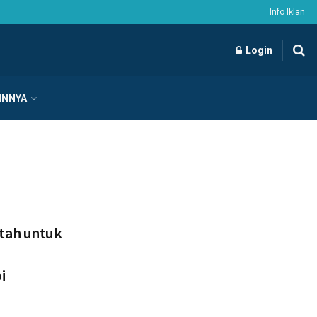
Info Iklan
Login
INNYA
tah untuk
i