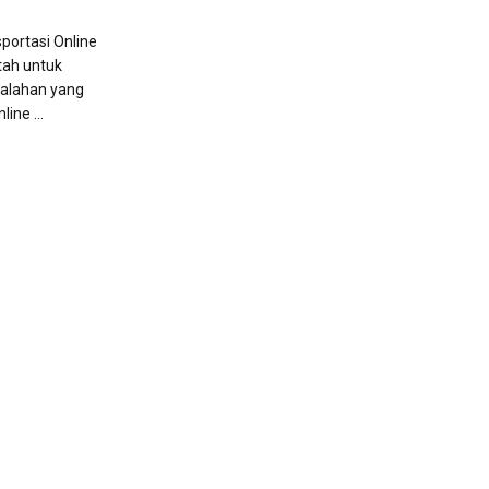
sportasi Online
tah untuk
alahan yang
ine ...