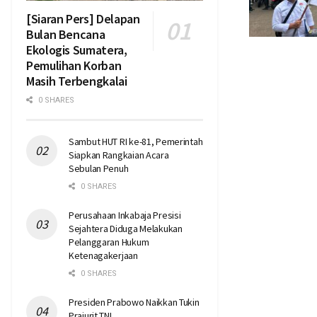
[Siaran Pers] Delapan
Bulan Bencana
Ekologis Sumatera,
Pemulihan Korban
Masih Terbengkalai
0 SHARES
Sambut HUT RI ke-81, Pemerintah
Siapkan Rangkaian Acara
Sebulan Penuh
0 SHARES
Perusahaan Inkabaja Presisi
Sejahtera Diduga Melakukan
Pelanggaran Hukum
Ketenagakerjaan
0 SHARES
Presiden Prabowo Naikkan Tukin
Prajurit TNI