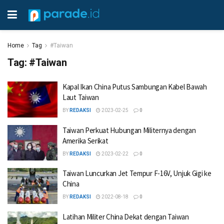
Home
Tag
#Taiwan
Tag:
#Taiwan
Kapal Ikan China Putus Sambungan Kabel Bawah
Laut Taiwan
BY
REDAKSI
2023-02-25
0
Taiwan Perkuat Hubungan Militernya dengan
Amerika Serikat
BY
REDAKSI
2023-02-22
0
Taiwan Luncurkan Jet Tempur F-16V, Unjuk Gigi ke
China
BY
REDAKSI
2022-08-18
0
Latihan Militer China Dekat dengan Taiwan