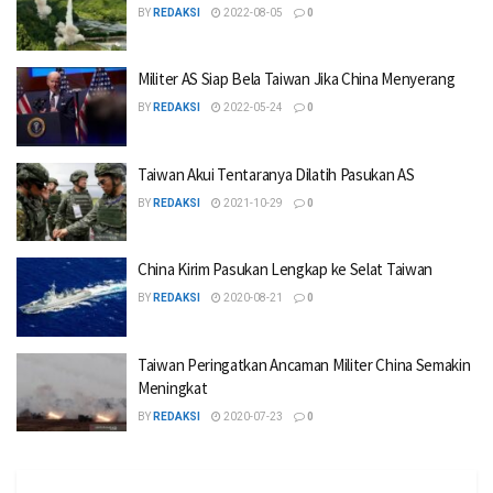
BY
REDAKSI
2022-08-05
0
Militer AS Siap Bela Taiwan Jika China Menyerang
BY
REDAKSI
2022-05-24
0
Taiwan Akui Tentaranya Dilatih Pasukan AS
BY
REDAKSI
2021-10-29
0
China Kirim Pasukan Lengkap ke Selat Taiwan
BY
REDAKSI
2020-08-21
0
Taiwan Peringatkan Ancaman Militer China Semakin
Meningkat
BY
REDAKSI
2020-07-23
0