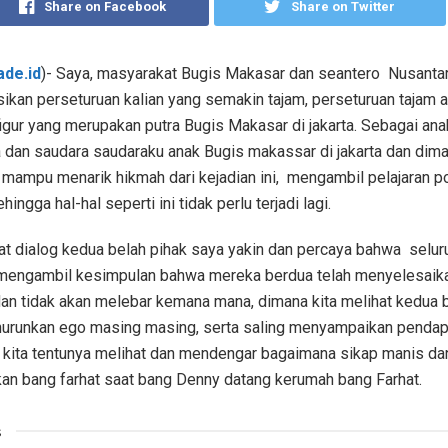
Share on Facebook
Share on Twitter
ade.id
)- Saya, masyarakat Bugis Makasar dan seantero
Nusantar
ikan perseturuan kalian yang semakin tajam, perseturuan tajam a
figur yang merupakan putra Bugis Makasar di jakarta. Sebagai ana
 dan saudara saudaraku anak Bugis makassar di jakarta dan dim
 mampu menarik hikmah dari kejadian ini,
mengambil pelajaran po
ingga hal-hal seperti ini tidak perlu terjadi lagi.
ihat dialog kedua belah pihak saya yakin dan percaya bahwa
selur
engambil kesimpulan bahwa mereka berdua telah menyelesaika
an tidak akan melebar kemana mana, dimana kita melihat kedua 
urunkan ego masing masing, serta saling menyampaikan penda
, kita tentunya melihat dan mendengar bagaimana sikap manis d
kan bang farhat saat bang Denny datang kerumah bang Farhat.
s