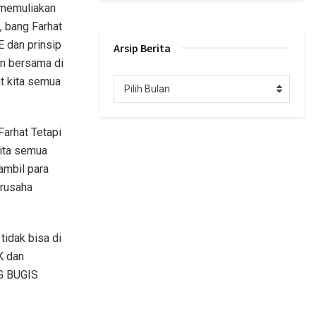
 memuliakan
 bang Farhat
E dan prinsip
Arsip Berita
n bersama di
t kita semua
Arsip
Pilih Bulan
Berita
arhat Tetapi
kita semua
ambil para
erusaha
idak bisa di
K dan
G BUGIS