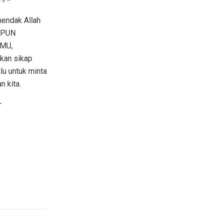
endak Allah
PAPUN
MU,
kan sikap
lu untuk minta
 kita.
T