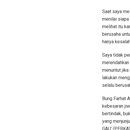
Saat saya mel
menilai siapa 
melihat itu k
berusaha untu
hanya kesalah
Saya tidak p
merendahkan 
menuntut jika
lakukan meng
selalu berusa
Bung Farhat 
kebesaran jiw
bertindak, bu
yang menjunju
GAU’ (PERKA