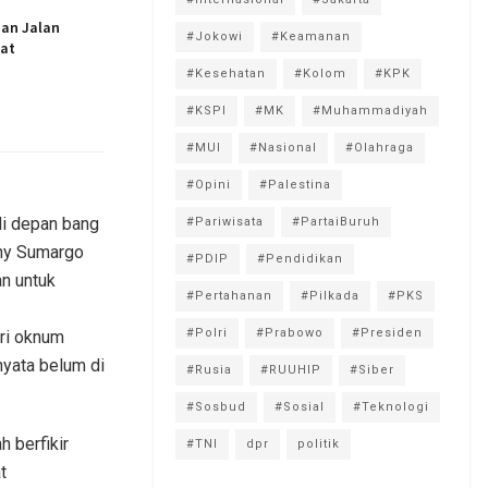
dan Jalan
#Jokowi
#Keamanan
at
#Kesehatan
#Kolom
#KPK
#KSPI
#MK
#Muhammadiyah
#MUI
#Nasional
#Olahraga
#Opini
#Palestina
di depan bang
#Pariwisata
#PartaiBuruh
nny Sumargo
#PDIP
#Pendidikan
n untuk
#Pertahanan
#Pilkada
#PKS
#Polri
#Prabowo
#Presiden
ari oknum
nyata belum di
#Rusia
#RUUHIP
#Siber
#Sosbud
#Sosial
#Teknologi
h berfikir
#TNI
dpr
politik
t