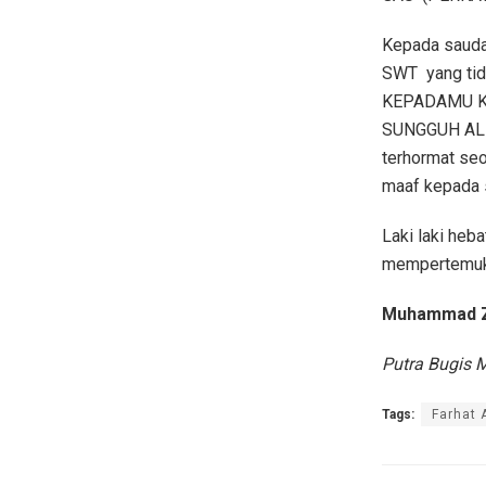
Kepada sauda
SWT
yang t
KEPADAMU K
SUNGGUH ALL
terhormat seor
maaf kepada s
Laki laki heb
mempertemuka
Muhammad Zu
Putra Bugis 
Tags:
Farhat