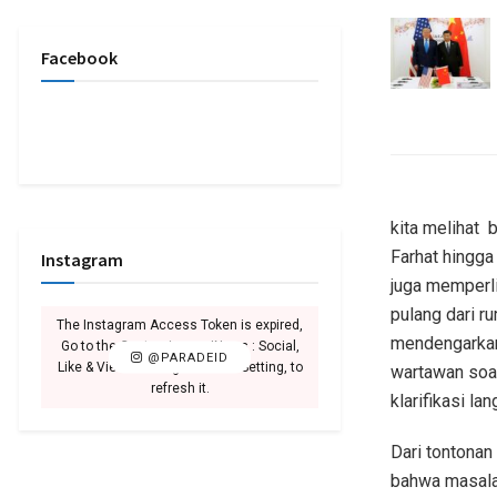
Facebook
kita melihat
b
Farhat hingga
Instagram
juga memperli
pulang dari r
The Instagram Access Token is expired,
mendengarkan 
Go to the Customizer > JNews : Social,
@PARADEID
Like & View > Instagram Feed Setting, to
wartawan soal
refresh it.
klarifikasi l
Dari tontonan
bahwa masalah