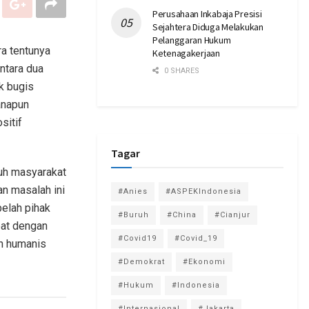
Perusahaan Inkabaja Presisi
Sejahtera Diduga Melakukan
Pelanggaran Hukum
a tentunya
Ketenagakerjaan
ntara dua
0 SHARES
k bugis
anapun
sitif
Tagar
uh masyarakat
n masalah ini
#Anies
#ASPEKIndonesia
belah pihak
#Buruh
#China
#Cianjur
pat dengan
#Covid19
#Covid_19
an humanis
#Demokrat
#Ekonomi
#Hukum
#Indonesia
#Internasional
#Jakarta