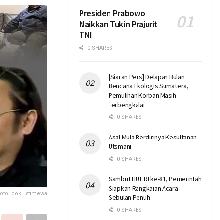
Presiden Prabowo
Naikkan Tukin Prajurit
TNI
0 SHARES
[Siaran Pers] Delapan Bulan
Bencana Ekologis Sumatera,
Pemulihan Korban Masih
Terbengkalai
0 SHARES
Asal Mula Berdirinya Kesultanan
Utsmani
0 SHARES
Sambut HUT RI ke-81, Pemerintah
Siapkan Rangkaian Acara
oto: dok. istimewa
Sebulan Penuh
0 SHARES