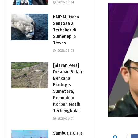
2026-08-04
KMP Mutiara
Sentosa 2
Terbakar di
Sumenep, 5
Tewas
2026-08-03
[Siaran Pers]
Delapan Bulan
Bencana
Ekologis
Sumatera,
Pemulihan
Korban Masih
Terbengkalai
2026-08-01
Sambut HUT RI