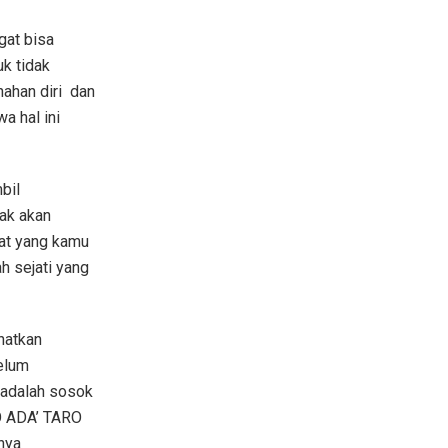
gat bisa
uk tidak
nahan diri
dan
a hal ini
bil
ak akan
at yang kamu
h sejati yang
ihatkan
elum
 adalah sosok
RO ADA’ TARO
nya