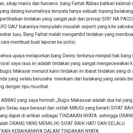
, sikap manis dan humanis
bang Farhat Abbas bahkan kalimat
yang datang kerumahnya ternyata hanya sebuah topeng belakang,
erlihatkan tindakan yang sangat jauh dari prinsip SIRI’ NA PACC
RO GAU’ bukannya menyudahi masalah seperti yang kita saksika
rsebar luas, Bang Farhat malah mengambil tindakan yang membua
cara membuat buat laporan ke polisi.
ahwa upaya melaporkan bang Denny tentunya menjadi hak bang F
moral saya rasa ini adalah tindakan yang sangat mengecewakan 
bugis Makasar menurut kami tindakan ini ibarat tindakan yang di 
nda yang selalu berusaha
menikam dari belakang yang selalu b
g dengan tipu muslihat.
BBAS yang saya hormati ,,Bugis Makassar adalah dua hal yang t
is Setau saya berasal dari istilah MAUGI yang berarti SIFAT BAI
g dapat di artikan sebagai TINDAKAN NYATA. sehingga ORAN
lah ORANG YANG MEMILIKI SIFAT BAIK HATI DAN SELALU
KAN KEBAIKANNYA DALAM TINDAKAN NYATA.