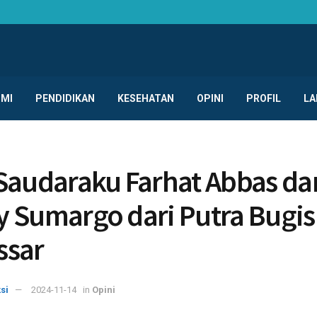
MI
PENDIDIKAN
KESEHATAN
OPINI
PROFIL
LA
Saudaraku Farhat Abbas da
 Sumargo dari Putra Bugis
ssar
si
2024-11-14
in
Opini