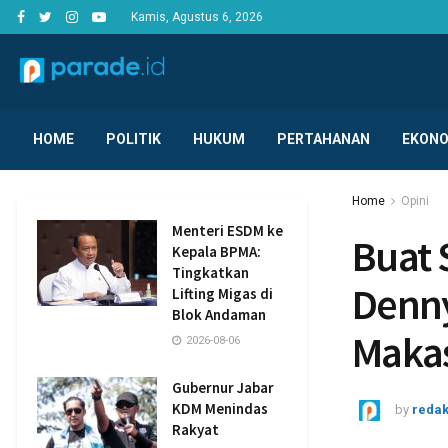
Kamis, Agustus 6, 2026
HOME
POLITIK
HUKUM
PERTAHANAN
EKONO
Home
Opini
Menteri ESDM ke
Buat 
Kepala BPMA:
Tingkatkan
Denny
Lifting Migas di
Blok Andaman
Maka
2026-08-06
Gubernur Jabar
KDM Menindas
by
redak
Rakyat