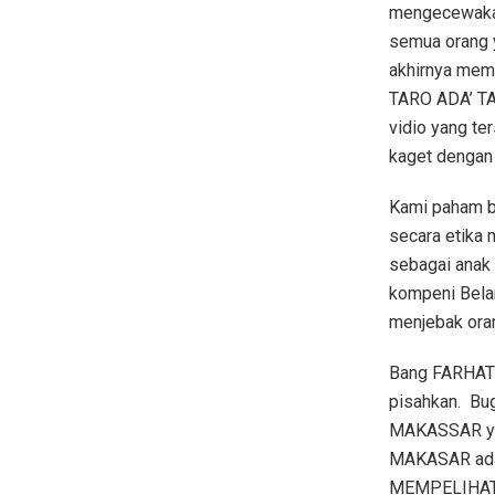
mengecewakan
semua orang 
akhirnya memp
TARO ADA’ TA
vidio yang te
kaget dengan 
Kami paham b
secara etika 
sebagai anak 
kompeni Bela
menjebak oran
Bang FARHAT A
pisahkan.
Bug
MAKASSAR yan
MAKASAR ada
MEMPELIHAT