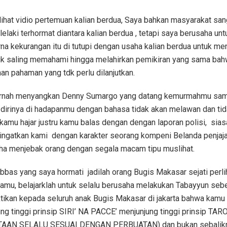
ihat vidio pertemuan kalian berdua, Saya bahkan masyarakat san
lelaki terhormat diantara kalian berdua , tetapi saya berusaha unt
arna kekurangan itu di tutupi dengan usaha kalian berdua untuk me
k saling memahami hingga melahirkan pemikiran yang sama bahw
an pahaman yang tdk perlu dilanjutkan.
ernah menyangkan Denny Sumargo yang datang kemurmahmu sam
dirinya di hadapanmu dengan bahasa tidak akan melawan dan tid
 kamu hajar justru kamu balas dengan dengan laporan polisi,
sias
ingatkan kami
dengan karakter seorang kompeni Belanda penjaja
ha menjebak orang dengan segala macam tipu muslihat.
Abbas yang saya hormati
jadilah orang Bugis Makasar sejati perl
amu, belajarklah untuk selalu berusaha melakukan Tabayyun seb
ktikan kepada seluruh anak Bugis Makasar di jakarta bahwa kamu
ng tinggi prinsip SIRI’ NA PACCE’ menjunjung tinggi prinsip TA
TAAN SELALU SESUAI DENGAN PERBUATAN) dan bukan sebalik