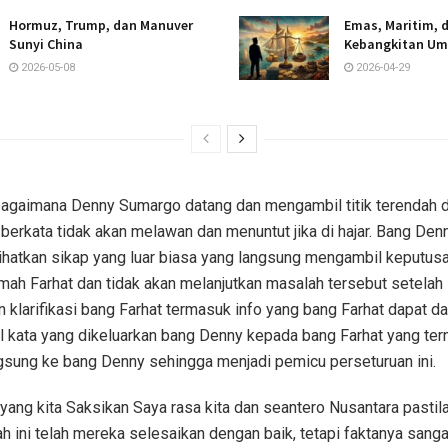
Hormuz, Trump, dan Manuver
Emas, Maritim, 
Sunyi China
Kebangkitan Um
2026-05-08
2026-04-29
agaimana Denny Sumargo datang dan mengambil titik terendah 
 berkata tidak akan melawan dan menuntut jika di hajar. Bang De
hatkan sikap yang luar biasa yang langsung mengambil keputusa
umah Farhat dan tidak akan melanjutkan masalah tersebut setelah
klarifikasi bang Farhat termasuk info yang bang Farhat dapat d
 kata yang dikeluarkan bang Denny kepada bang Farhat yang ter
angsung ke bang Denny sehingga menjadi pemicu perseturuan ini.
 yang kita Saksikan Saya rasa kita dan seantero Nusantara pastila
 ini telah mereka selesaikan dengan baik, tetapi faktanya sanga