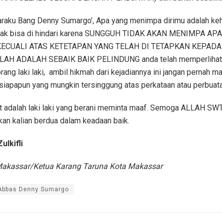
raku Bang Denny Sumargo’, Apa yang menimpa dirimu adalah keh
idak bisa di hindari karena SUNGGUH TIDAK AKAN MENIMPA A
ECUALI ATAS KETETAPAN YANG TELAH DI TETAPKAN KEPADA
AH ADALAH SEBAIK BAIK PELINDUNG anda telah memperlihat
ang laki laki,
ambil hikmah dari kejadiannya ini jangan pernah ma
iapapun yang mungkin tersinggung atas perkataan atau perbuatan
at adalah laki laki yang berani meminta maaf. Semoga ALLAH SW
n kalian berdua dalam keadaan baik.
lkifli
Makassar/Ketua Karang Taruna Kota Makassar
 Abbas Denny Sumargo