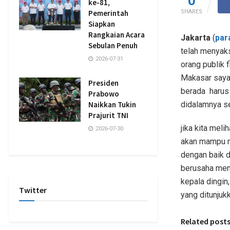
0
ke-81,
SHARES
Pemerintah
Siapkan
Rangkaian Acara
Jakarta
(
par
Sebulan Penuh
telah menyaks
2026-07-31
orang publik 
Makasar saya
Presiden
berada
harus
Prabowo
didalamnya seh
Naikkan Tukin
Prajurit TNI
jika kita mel
2026-07-30
akan mampu m
dengan baik d
berusaha men
kepala dingin
Twitter
yang ditunjuk
Related post