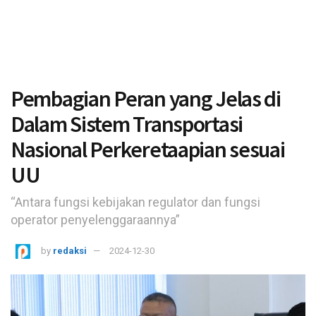
Pembagian Peran yang Jelas di
Dalam Sistem Transportasi
Nasional Perkeretaapian sesuai
UU
“Antara fungsi kebijakan regulator dan fungsi
operator penyelenggaraannya”
by
redaksi
2024-12-30