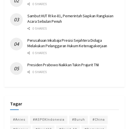
0 SHARES
Sambut HUT RI ke-81, Pemerintah Siapkan Rangkaian
Acara Sebulan Penuh
0 SHARES
Perusahaan Inkabaja Presisi Sejahtera Diduga
Melakukan Pelanggaran Hukum Ketenagakerjaan
0 SHARES
Presiden Prabowo Naikkan Tukin Prajurit TNI
0 SHARES
Tagar
#Anies
#ASPEKIndonesia
#Buruh
#China