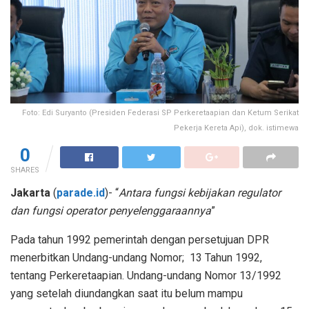
Foto: Edi Suryanto (Presiden Federasi SP Perkeretaapian dan Ketum Serikat
Pekerja Kereta Api), dok. istimewa
0
SHARES
Jakarta
(
parade.id
)- “
Antara fungsi kebijakan regulator
dan fungsi operator penyelenggaraannya
”
Pada tahun 1992 pemerintah dengan persetujuan DPR
menerbitkan Undang-undang Nomor;
13 Tahun 1992,
tentang Perkeretaapian. Undang-undang Nomor 13/1992
yang setelah diundangkan saat itu belum mampu