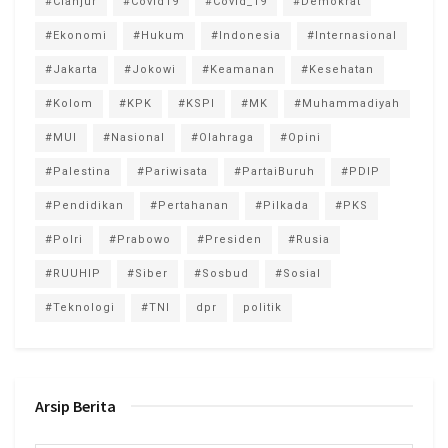
#Cianjur
#Covid19
#Covid_19
#Demokrat
#Ekonomi
#Hukum
#Indonesia
#Internasional
#Jakarta
#Jokowi
#Keamanan
#Kesehatan
#Kolom
#KPK
#KSPI
#MK
#Muhammadiyah
#MUI
#Nasional
#Olahraga
#Opini
#Palestina
#Pariwisata
#PartaiBuruh
#PDIP
#Pendidikan
#Pertahanan
#Pilkada
#PKS
#Polri
#Prabowo
#Presiden
#Rusia
#RUUHIP
#Siber
#Sosbud
#Sosial
#Teknologi
#TNI
dpr
politik
Arsip Berita