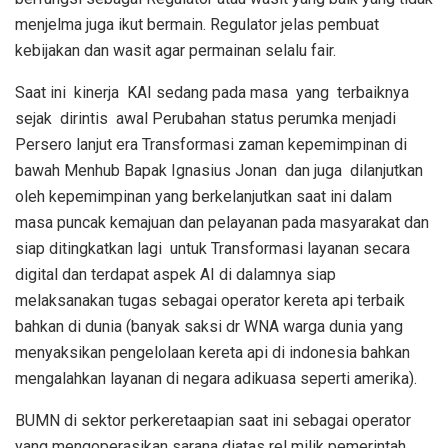
menjelma juga ikut bermain. Regulator jelas pembuat
kebijakan dan wasit agar permainan selalu fair.
Saat ini
kinerja
KAI sedang pada masa
yang
terbaiknya
sejak
dirintis
awal Perubahan status perumka menjadi
Persero lanjut era Transformasi zaman kepemimpinan di
bawah Menhub Bapak Ignasius Jonan
dan juga
dilanjutkan
oleh kepemimpinan yang berkelanjutkan saat ini dalam
masa puncak kemajuan dan pelayanan pada masyarakat dan
siap ditingkatkan lagi
untuk Transformasi layanan secara
digital dan terdapat aspek AI di dalamnya siap
melaksanakan tugas sebagai operator kereta api terbaik
bahkan di dunia (banyak saksi dr WNA warga dunia yang
menyaksikan pengelolaan kereta api di indonesia bahkan
mengalahkan layanan di negara adikuasa seperti amerika).
BUMN di sektor perkeretaapian saat ini sebagai operator
yang mengoperasikan sarana diatas rel milik pemerintah,