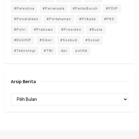
#Palestina
#Pariwisata
#PartaiBuruh
#PDIP
#Pendidikan
#Pertahanan
#Pilkada
#PKS
#Polri
#Prabowo
#Presiden
#Rusia
#RUUHIP
#Siber
#Sosbud
#Sosial
#Teknologi
#TNI
dpr
politik
Arsip Berita
Arsip
Berita