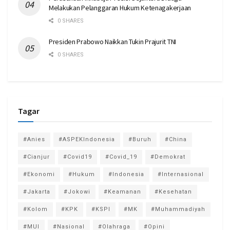
Melakukan Pelanggaran Hukum Ketenagakerjaan
0 SHARES
Presiden Prabowo Naikkan Tukin Prajurit TNI
0 SHARES
Tagar
#Anies
#ASPEKIndonesia
#Buruh
#China
#Cianjur
#Covid19
#Covid_19
#Demokrat
#Ekonomi
#Hukum
#Indonesia
#Internasional
#Jakarta
#Jokowi
#Keamanan
#Kesehatan
#Kolom
#KPK
#KSPI
#MK
#Muhammadiyah
#MUI
#Nasional
#Olahraga
#Opini