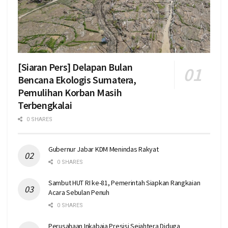
[Siaran Pers] Delapan Bulan
Bencana Ekologis Sumatera,
Pemulihan Korban Masih
Terbengkalai
0 SHARES
Gubernur Jabar KDM Menindas Rakyat
0 SHARES
Sambut HUT RI ke-81, Pemerintah Siapkan Rangkaian
Acara Sebulan Penuh
0 SHARES
Perusahaan Inkabaja Presisi Sejahtera Diduga