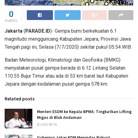
0
SHARES
Jakarta
(
PARADE.ID
)- Gempa bumi berkekuatan 6.1
magnitudo mengguncang Kabupaten Jepara, Provinsi Jawa
Tengah pagi ini, Selasa (7/7/2020) sekitar pukul 05:54 WIB.
Badan Meteorologi, Klimatologi dan Geofisika (BMKG)
menyatakan pusat gempa berada di 6.12 Lintang Selatan
110.55 Bujur Timur atau ada di 53 km barat laut Kabupaten
Jepara dengan kedalaman pusat gempa 578 km.
Related posts
Menteri ESDM ke Kepala BPMA: Tingkatkan Lifting
Migas di Blok Andaman
2026-08-06
Gubernur Jabar KDM Menindas Rakyat