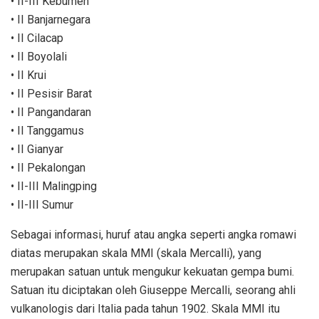
• II-III Kebumen
• II Banjarnegara
• II Cilacap
• II Boyolali
• II Krui
• II Pesisir Barat
• II Pangandaran
• II Tanggamus
• II Gianyar
• II Pekalongan
• II-III Malingping
• II-III Sumur
Sebagai informasi, huruf atau angka seperti angka romawi
diatas merupakan skala MMI (skala Mercalli), yang
merupakan satuan untuk mengukur kekuatan gempa bumi.
Satuan itu diciptakan oleh Giuseppe Mercalli, seorang ahli
vulkanologis dari Italia pada tahun 1902. Skala MMI itu