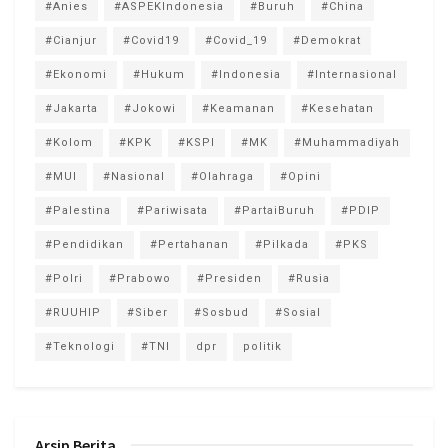
#Anies
#ASPEKIndonesia
#Buruh
#China
#Cianjur
#Covid19
#Covid_19
#Demokrat
#Ekonomi
#Hukum
#Indonesia
#Internasional
#Jakarta
#Jokowi
#Keamanan
#Kesehatan
#Kolom
#KPK
#KSPI
#MK
#Muhammadiyah
#MUI
#Nasional
#Olahraga
#Opini
#Palestina
#Pariwisata
#PartaiBuruh
#PDIP
#Pendidikan
#Pertahanan
#Pilkada
#PKS
#Polri
#Prabowo
#Presiden
#Rusia
#RUUHIP
#Siber
#Sosbud
#Sosial
#Teknologi
#TNI
dpr
politik
Arsip Berita