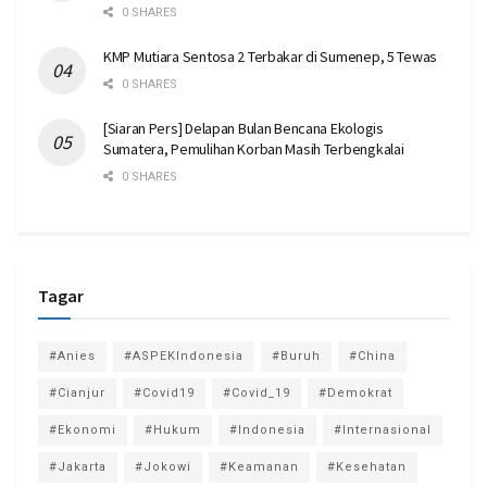
0 SHARES
KMP Mutiara Sentosa 2 Terbakar di Sumenep, 5 Tewas
0 SHARES
[Siaran Pers] Delapan Bulan Bencana Ekologis
Sumatera, Pemulihan Korban Masih Terbengkalai
0 SHARES
Tagar
#Anies
#ASPEKIndonesia
#Buruh
#China
#Cianjur
#Covid19
#Covid_19
#Demokrat
#Ekonomi
#Hukum
#Indonesia
#Internasional
#Jakarta
#Jokowi
#Keamanan
#Kesehatan