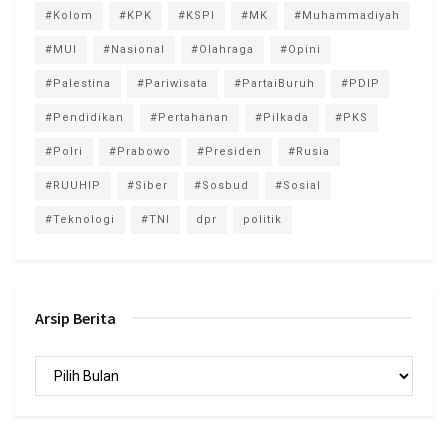
#Kolom
#KPK
#KSPI
#MK
#Muhammadiyah
#MUI
#Nasional
#Olahraga
#Opini
#Palestina
#Pariwisata
#PartaiBuruh
#PDIP
#Pendidikan
#Pertahanan
#Pilkada
#PKS
#Polri
#Prabowo
#Presiden
#Rusia
#RUUHIP
#Siber
#Sosbud
#Sosial
#Teknologi
#TNI
dpr
politik
Arsip Berita
Arsip
Berita